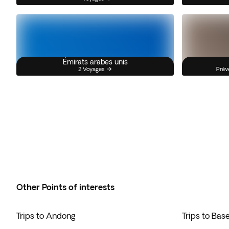
Émirats arabes unis
2 Voyages
Prév
Other Points of interests
Trips to Andong
Trips to Ba