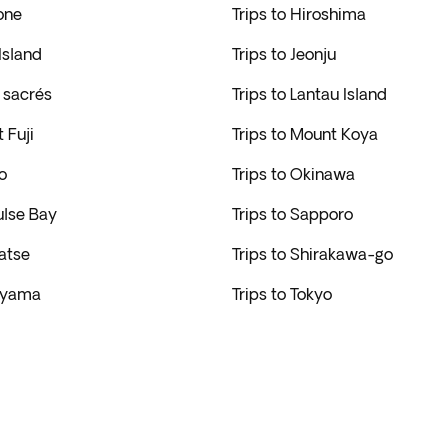
one
Trips to Hiroshima
 Island
Trips to Jeonju
s sacrés
Trips to Lantau Island
 Fuji
Trips to Mount Koya
o
Trips to Okinawa
ulse Bay
Trips to Sapporo
gatse
Trips to Shirakawa-go
kayama
Trips to Tokyo