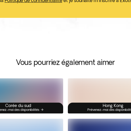
 la
Politique de confidentialité
et je souhaite m'inscrire à Exo
Vous pourriez également aimer
Corée du sud
Hong Kong
enez-moi des disponibilités
Prévenez-moi des disponibilit