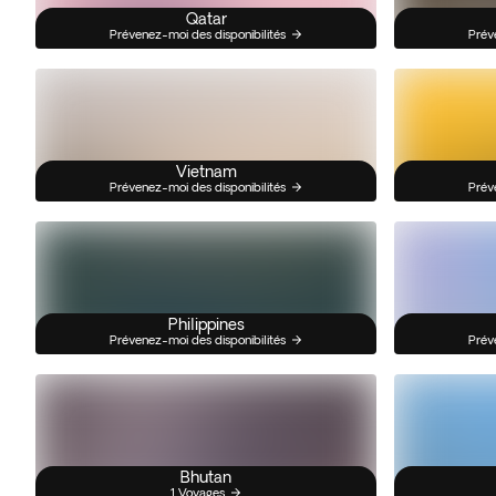
Qatar
Prévenez-moi des disponibilités
Prév
Vietnam
Prévenez-moi des disponibilités
Prév
Philippines
Prévenez-moi des disponibilités
Prév
Bhutan
1 Voyages