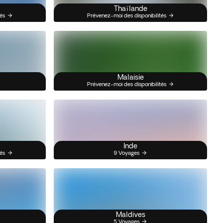
Thaïlande
és
Prévenez-moi des disponibilités
Malaisie
Prévenez-moi des disponibilités
Inde
és
9 Voyages
Maldives
5 Voyages