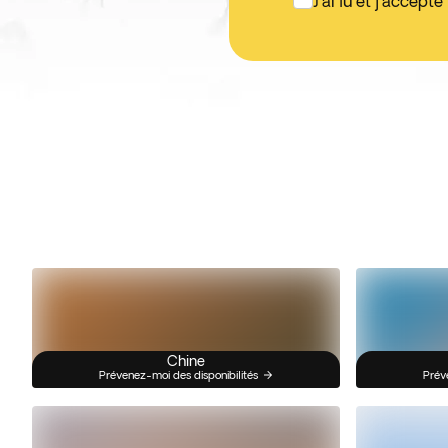
J'ai lu et j'accepte
Chine
Prévenez-moi des disponibilités
Prév