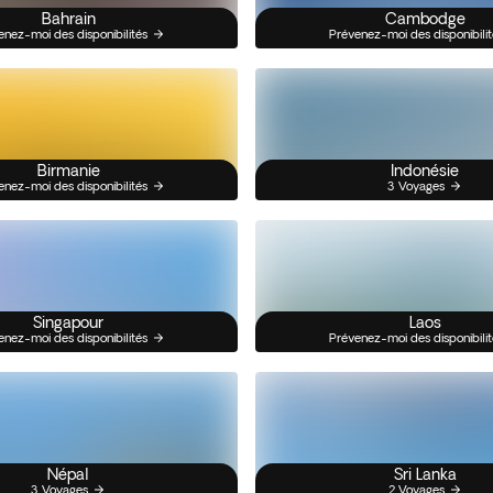
Bahrain
Cambodge
enez-moi des disponibilités
Prévenez-moi des disponibilit
Birmanie
Indonésie
enez-moi des disponibilités
3 Voyages
Singapour
Laos
enez-moi des disponibilités
Prévenez-moi des disponibilit
Népal
Sri Lanka
3 Voyages
2 Voyages