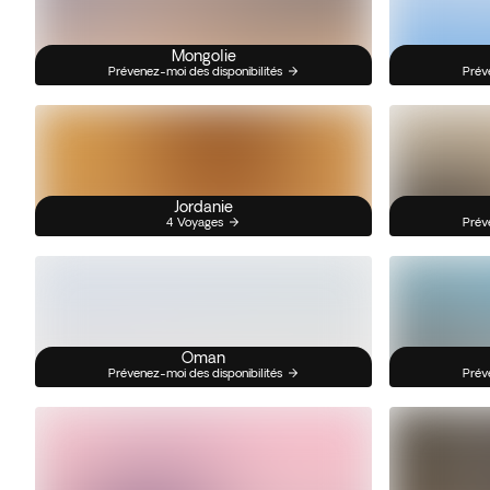
Mongolie
Prévenez-moi des disponibilités
Prév
Jordanie
4 Voyages
Prév
Oman
Prévenez-moi des disponibilités
Prév