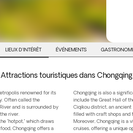
LIEUX D'INTÉRÊT
ÉVÉNEMENTS
GASTRONOMI
Attractions touristiques dans Chongqing
etropolis renowned for its
Chongqing is also a signific
y. Often called the
include the Great Hall of t
 River and is surrounded by
Ciqikou district, an ancien
the river.
filled with craft shops and 
 the "hotpot," which draws
Moreover, Chongqing is a vit
us food, Chongqing offers a
cruises, offering a unique 