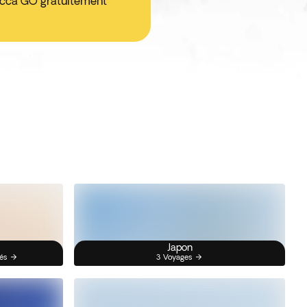
ticca GO gratuitement
Japon
és
3 Voyages