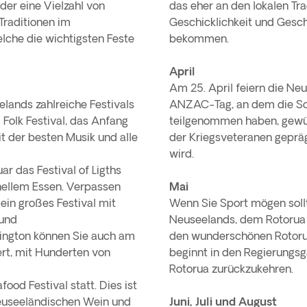
der eine Vielzahl von
das eher an den lokalen Tra
 Traditionen im
Geschicklichkeit und Gesch
lche die wichtigsten Feste
bekommen.
April
Am 25. April feiern die Ne
lands zahlreiche Festivals
ANZAC-Tag, an dem die Sol
 Folk Festival, das Anfang
teilgenommen haben, gewürd
mit der besten Musik und alle
der Kriegsveteranen geprä
wird.
r das Festival of Ligths
ionellem Essen. Verpassen
Mai
 ein großes Festival mit
Wenn Sie Sport mögen sollt
 und
Neuseelands, dem Rotorua 
lington können Sie auch am
den wunderschönen Rotoru
rt, mit Hunderten von
beginnt in den Regierungs
Rotorua zurückzukehren.
ood Festival statt. Dies ist
neuseeländischen Wein und
Juni, Juli und August