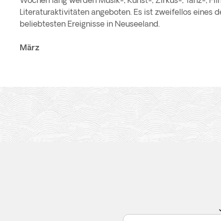
Wochen lang werden Musik-, Kunst-, Zirkus-, Tanz-, Fil
Literaturaktivitäten angeboten. Es ist zweifellos eines 
beliebtesten Ereignisse in Neuseeland.
März