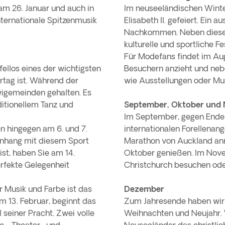
 am 26. Januar und auch in
Im neuseeländischen Winter
nternationale Spitzenmusik
Elisabeth II. gefeiert. Ein 
Nachkommen. Neben diesem o
kulturelle und sportliche F
Für Modefans findet im Aug
fellos eines der wichtigsten
Besuchern anzieht und ne
ertag ist. Während der
wie Ausstellungen oder Mus
wigemeinden gehalten. Es
itionellem Tanz und
September, Oktober und
Im September, gegen Ende 
n hingegen am 6. und 7.
internationalen Forellenan
nhang mit diesem Sport
Marathon von Auckland anm
ist, haben Sie am 14.
Oktober genießen. Im Nove
rfekte Gelegenheit
Christchurch besuchen ode
r Musik und Farbe ist das
Dezember
m 13. Februar, beginnt das
Zum Jahresende haben wir w
 seiner Pracht. Zwei volle
Weihnachten und Neujahr. W