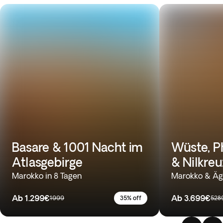
Basare & 1001 Nacht im
Wüste, P
Atlasgebirge
& Nilkreu
Marokko in 8 Tagen
Marokko & Ägy
Ab
1.299€
Ab
3.699€
1999
35% off
528