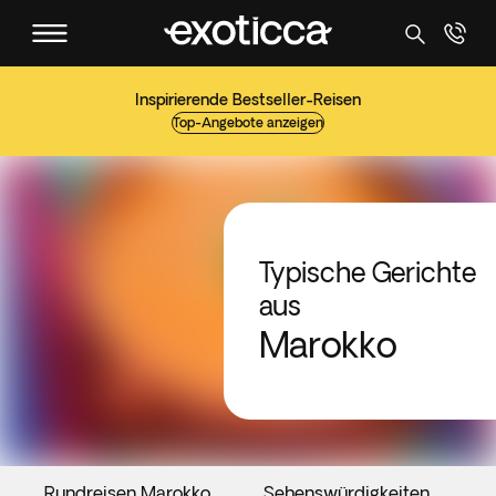
Inspirierende Bestseller-Reisen
Top-Angebote anzeigen
Typische Gerichte
aus
Marokko
Rundreisen Marokko
Sehenswürdigkeiten
V