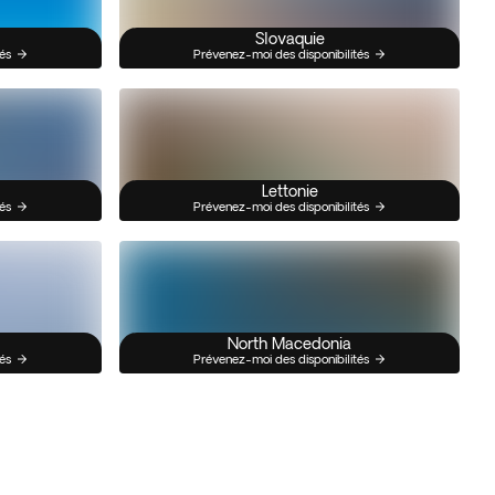
Slovaquie
és
Prévenez-moi des disponibilités
Lettonie
és
Prévenez-moi des disponibilités
North Macedonia
és
Prévenez-moi des disponibilités