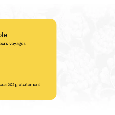
ble
leurs voyages
ticca GO gratuitement