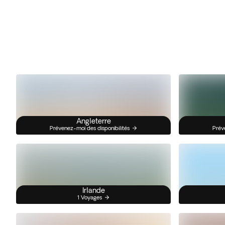
Angleterre
Prévenez-moi des disponibilités
Prév
Irlande
1 Voyages