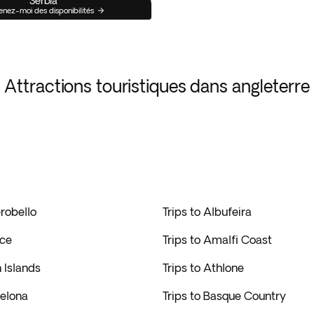
Serbia
enez-moi des disponibilités
Attractions touristiques dans angleterre
erobello
Trips to Albufeira
ace
Trips to Amalfi Coast
n Islands
Trips to Athlone
celona
Trips to Basque Country