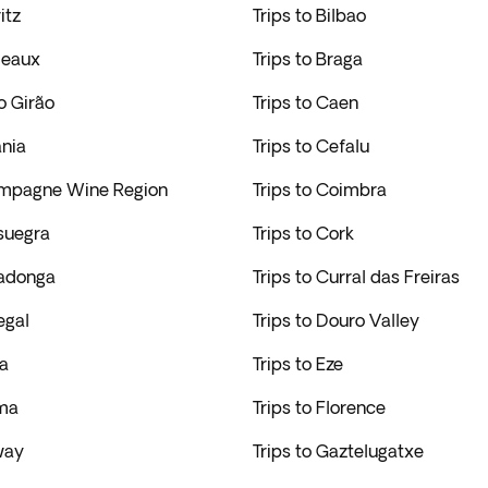
itz
Trips to Bilbao
deaux
Trips to Braga
o Girão
Trips to Caen
ania
Trips to Cefalu
ampagne Wine Region
Trips to Coimbra
suegra
Trips to Cork
vadonga
Trips to Curral das Freiras
egal
Trips to Douro Valley
ra
Trips to Eze
ima
Trips to Florence
way
Trips to Gaztelugatxe