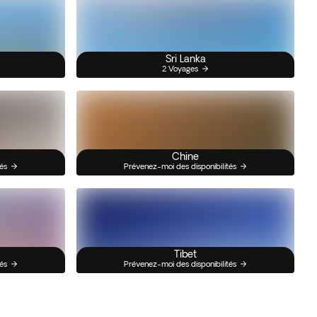
Sri Lanka
2 Voyages
Chine
és
Prévenez-moi des disponibilités
Tibet
és
Prévenez-moi des disponibilités