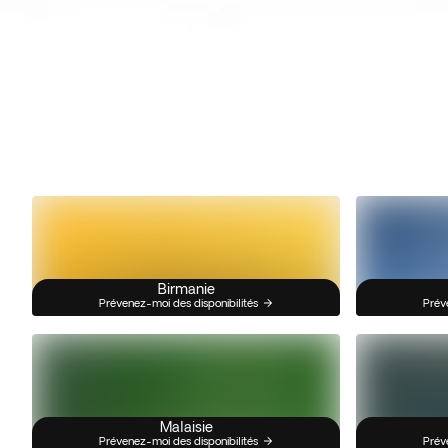
Birmanie
Prévenez-moi des disponibilités
Prév
Malaisie
Prévenez-moi des disponibilités
Prév