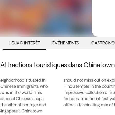
LIEUX D'INTÉRÊT
ÉVÉNEMENTS
GASTRONO
Attractions touristiques dans Chinatown
neighborhood situated in
mman Temple, the oldest
rly Chinese immigrants who
lic Temple, featuring an
owns in the world. This
olourful architectural
aditional Chinese shops,
ts, Singapore's Chinatown
the vibrant heritage and
offers a fascinating mix of h
o Singapore's Chinatown