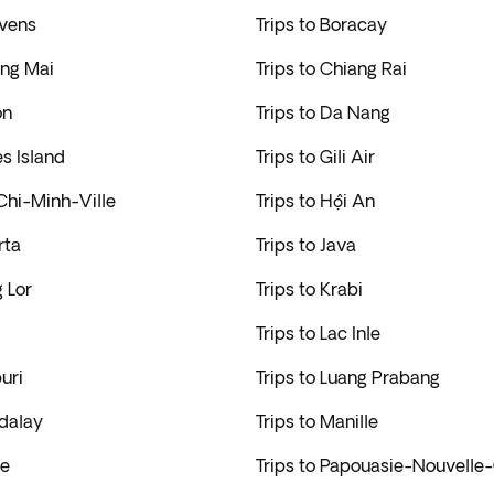
ovens
Trips to Boracay
ang Mai
Trips to Chiang Rai
on
Trips to Da Nang
es Island
Trips to Gili Air
Chi-Minh-Ville
Trips to Hội An
rta
Trips to Java
g Lor
Trips to Krabi
Trips to Lac Inle
uri
Trips to Luang Prabang
ndalay
Trips to Manille
se
Trips to Papouasie-Nouvelle