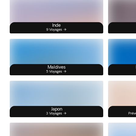
Inde
9 Voyages
Maldives
5 Voyages
Japon
3 Voyages
Prév