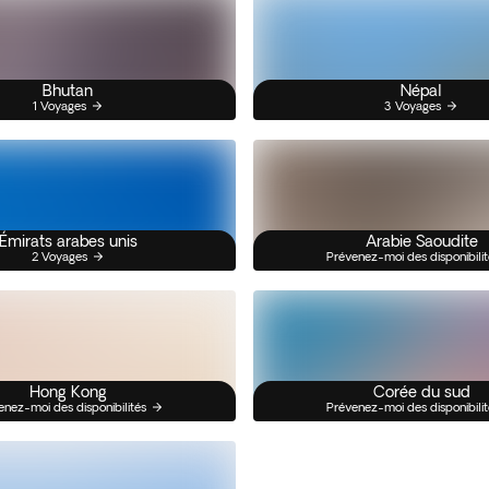
Bhutan
Népal
1 Voyages
3 Voyages
Émirats arabes unis
Arabie Saoudite
2 Voyages
Prévenez-moi des disponibilit
Hong Kong
Corée du sud
enez-moi des disponibilités
Prévenez-moi des disponibilit