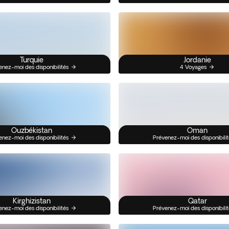
Turquie
Jordanie
enez-moi des disponibilités
4 Voyages
Ouzbékistan
Oman
enez-moi des disponibilités
Prévenez-moi des disponibilit
Kirghizistan
Qatar
enez-moi des disponibilités
Prévenez-moi des disponibilit