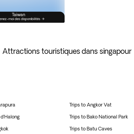
Taiwan
enez-moi des disponibilités
Attractions touristiques dans singapour
arapura
Trips to Angkor Vat
e d’Halong
Trips to Bako National Park
gkok
Trips to Batu Caves