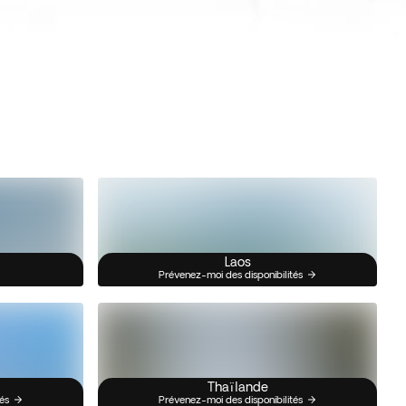
Laos
Prévenez-moi des disponibilités
Thaïlande
és
Prévenez-moi des disponibilités