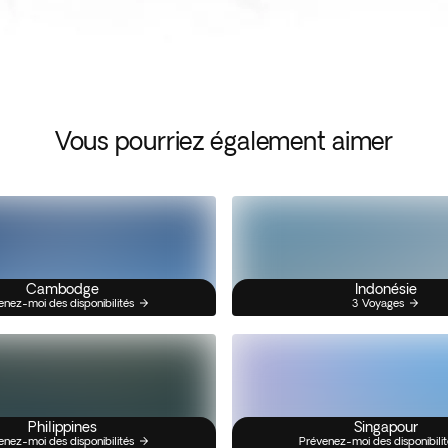
Vous pourriez également aimer
Cambodge
Indonésie
enez-moi des disponibilités
3 Voyages
Philippines
Singapour
enez-moi des disponibilités
Prévenez-moi des disponibilit