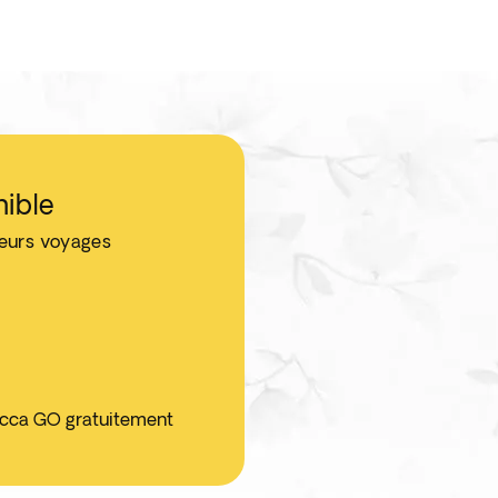
nible
leurs voyages
ticca GO gratuitement