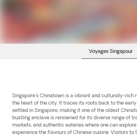
Voyages Singapour
Singapore's Chinatown is a vibrant and culturally-rich 
should not miss out on exploring the famous Sri Maria
the heart of the city. It traces its roots back to the ea
Hindu temple in the country, or the Buddha Tooth Re
settled in Singapore, making it one of the oldest Chinat
impressive collection of Buddhist artifacts. With its c
bustling enclave is renowned for its diverse range of tr
facades, traditional festivals, and bustling street marke
markets, and authentic eateries where one can explore 
experience the flavours of Chinese cuisine. Visitors t