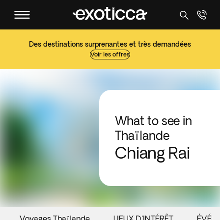
Des destinations surprenantes et très demandées
Voir les offres
What to see in
Thaïlande
Chiang Rai
Voyages Thaïlande
LIEUX D'INTÉRÊT
ÉVÉN