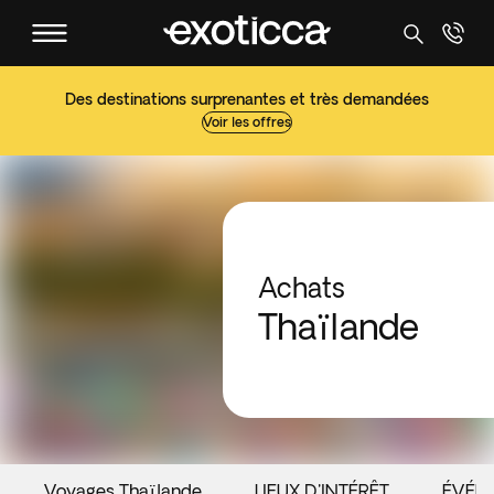
Des destinations surprenantes et très demandées
Voir les offres
Achats
Thaïlande
Voyages Thaïlande
LIEUX D'INTÉRÊT
ÉVÉN