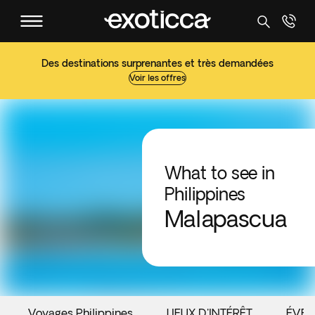
Des destinations surprenantes et très demandées
Voir les offres
What to see in
Philippines
Malapascua
Voyages Philippines
LIEUX D'INTÉRÊT
ÉVÉ