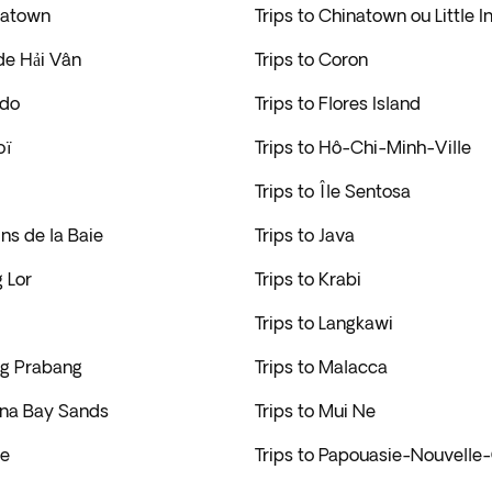
natown
Trips to Chinatown ou Little I
 de Hải Vân
Trips to Coron
ido
Trips to Flores Island
oï
Trips to Hô-Chi-Minh-Ville
Trips to Île Sentosa
ins de la Baie
Trips to Java
g Lor
Trips to Krabi
Trips to Langkawi
ng Prabang
Trips to Malacca
ina Bay Sands
Trips to Mui Ne
se
Trips to Papouasie-Nouvelle