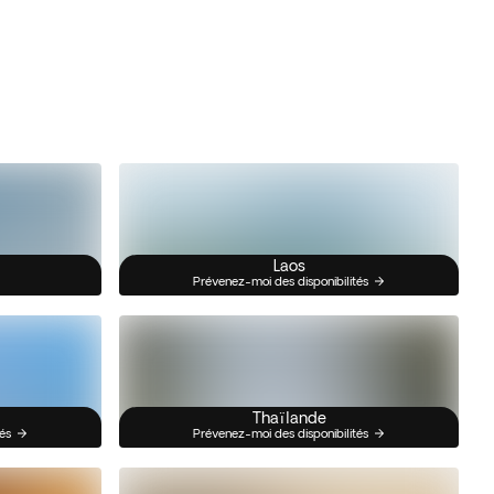
Laos
Prévenez-moi des disponibilités
Thaïlande
és
Prévenez-moi des disponibilités