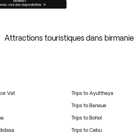
Taiwan
enez-moi des disponibilités
Attractions touristiques dans birmanie
kor Vat
Trips to Ayutthaya
Trips to Banaue
oa
Trips to Bohol
didasa
Trips to Cebu