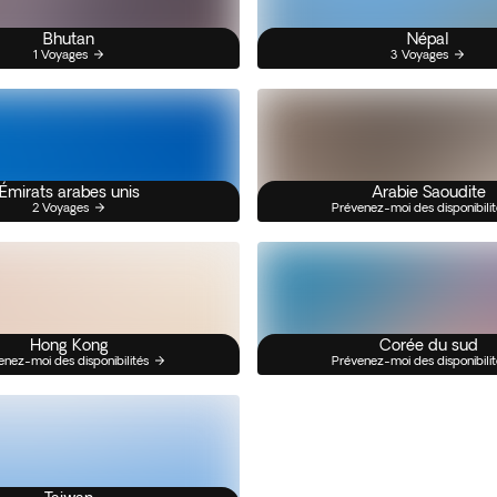
Bhutan
Népal
1 Voyages
3 Voyages
Émirats arabes unis
Arabie Saoudite
2 Voyages
Prévenez-moi des disponibilit
Hong Kong
Corée du sud
enez-moi des disponibilités
Prévenez-moi des disponibilit