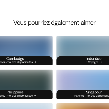
Vous pourriez également aimer
Cambodge
Indonésie
enez-moi des disponibilités
3 Voyages
Philippines
Singapour
enez-moi des disponibilités
Prévenez-moi des disponibilit