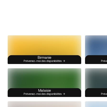
Birmanie
Prévenez-moi des disponibilités
Prév
Malaisie
Prévenez-moi des disponibilités
Prév