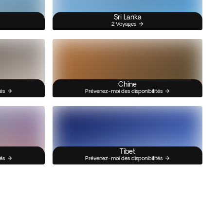
Sri Lanka
2 Voyages
Chine
és
Prévenez-moi des disponibilités
Tibet
és
Prévenez-moi des disponibilités