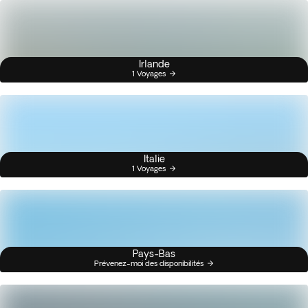
Irlande
1 Voyages
Italie
1 Voyages
Pays-Bas
Prévenez-moi des disponibilités