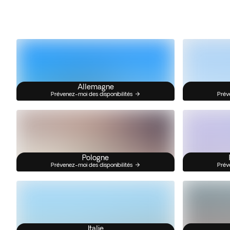
Allemagne
Prévenez-moi des disponibilités
Prév
Pologne
Prévenez-moi des disponibilités
Prév
Italie