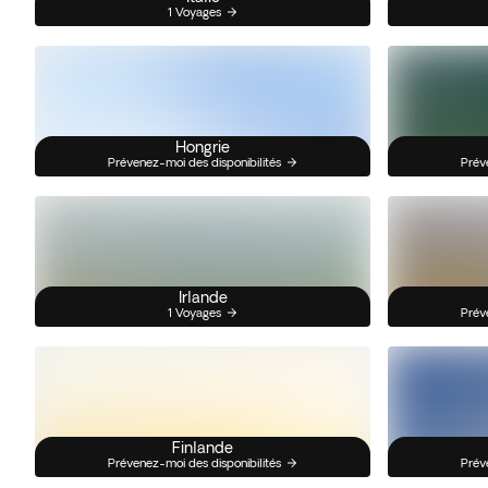
1 Voyages
Hongrie
Prévenez-moi des disponibilités
Prév
Irlande
1 Voyages
Prév
Finlande
Prévenez-moi des disponibilités
Prév