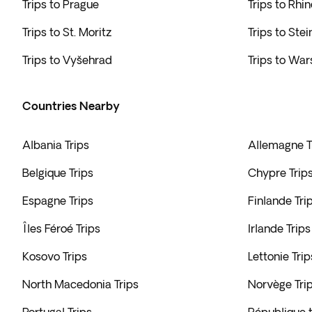
Trips to Prague
Trips to Rhin
Trips to St. Moritz
Trips to Ste
Trips to Vyšehrad
Trips to Wa
Countries Nearby
Albania Trips
Allemagne T
Belgique Trips
Chypre Trip
Espagne Trips
Finlande Tri
Îles Féroé Trips
Irlande Trips
Kosovo Trips
Lettonie Trip
North Macedonia Trips
Norvège Tri