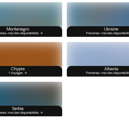
Montenegro
Ukraine
enez-moi des disponibilités
Prévenez-moi des disponibilit
Chypre
Albania
1 Voyages
Prévenez-moi des disponibilit
Serbia
enez-moi des disponibilités