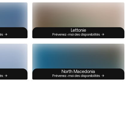
Lettonie
és
Prévenez-moi des disponibilités
North Macedonia
és
Prévenez-moi des disponibilités