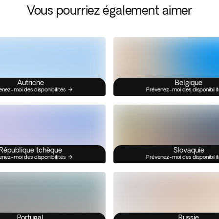
Vous pourriez également aimer
Autriche
Belgique
enez-moi des disponibilités
Prévenez-moi des disponibilit
République tchèque
Slovaquie
enez-moi des disponibilités
Prévenez-moi des disponibilit
Portugal
Russie