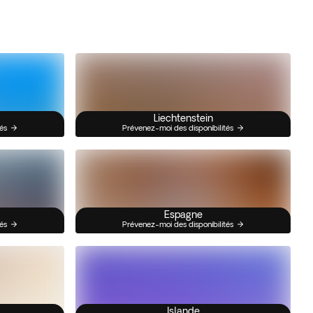
Liechtenstein
és
Prévenez-moi des disponibilités
Espagne
és
Prévenez-moi des disponibilités
Islande