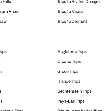
e Falls
Trips to Rivière Dunajec
in am Rhein
Trips to Vaduz
rsaw
Trips to Zermatt
rips
Angleterre Trips
s
Croatie Trips
ps
Grèce Trips
Islande Trips
s
Liechtenstein Trips
ps
Pays-Bas Trips