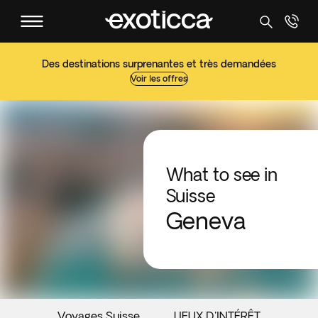
Des destinations surprenantes et très demandées
Voir les offres
What to see in
Suisse
Geneva
Voyages Suisse
LIEUX D'INTÉRÊT