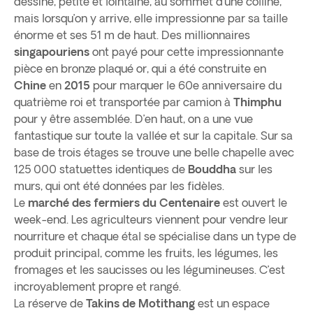
dessine, petite et lointaine, au sommet d’une colline,
mais lorsqu’on y arrive, elle impressionne par sa taille
énorme et ses 51 m de haut. Des millionnaires
singapouriens
ont payé pour cette impressionnante
pièce en bronze plaqué or, qui a été construite en
Chine
en
2015
pour marquer le 60e anniversaire du
quatrième roi et transportée par camion à
Thimphu
pour y être assemblée. D’en haut, on a une vue
fantastique sur toute la vallée et sur la capitale. Sur sa
base de trois étages se trouve une belle chapelle avec
125 000 statuettes identiques de
Bouddha
sur les
murs, qui ont été données par les fidèles.
Le
marché des fermiers du Centenaire
est ouvert le
week-end. Les agriculteurs viennent pour vendre leur
nourriture et chaque étal se spécialise dans un type de
produit principal, comme les fruits, les légumes, les
fromages et les saucisses ou les légumineuses. C’est
incroyablement propre et rangé.
La réserve de
Takins de Motithang
est un espace