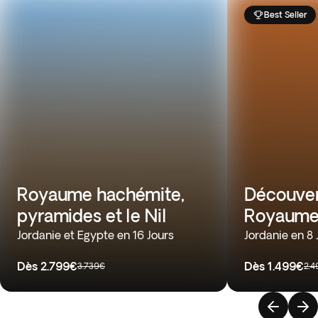
Best Seller
Royaume hachémite,
Découver
pyramides et le Nil
Royaume
Jordanie et Egypte en 16 Jours
Jordanie en 8 
Dès
2.799€
Dès
1.499€
3.739€
2.4