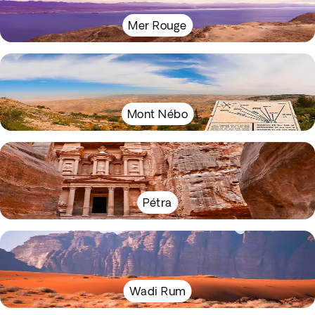
Mer Rouge
Mont Nébo
Pétra
Wadi Rum