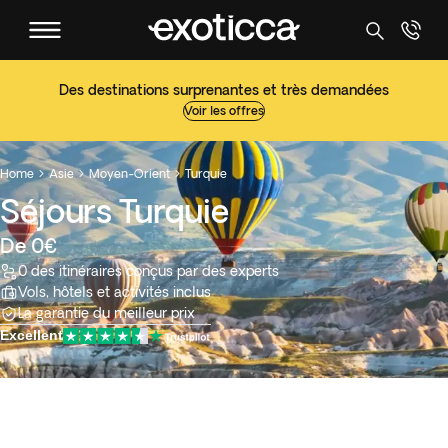
Des destinations surprenantes et très demandées
Voir les offres
Home
Asie
Moyen-Orient
Turquie



Séjours Turquie
De 0€
0 des itinéraires conçus par des experts
Vols, hôtels et activités inclus
La garantie du meilleur prix
Excellent