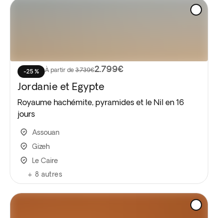
2.799€
À partir de
3.739€
-25 %
Jordanie et Egypte
Royaume hachémite, pyramides et le Nil en 16
jours
Assouan
Gizeh
Le Caire
+
8
autres