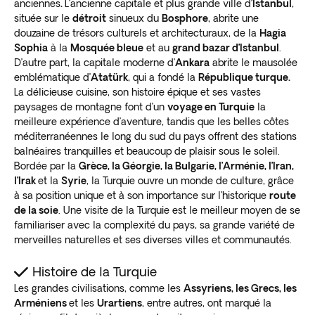
anciennes
.
L’ancienne capitale et plus grande ville d’
Istanbul
,
située sur le
détroit
sinueux du
Bosphore
, abrite une
douzaine de trésors culturels et architecturaux, de la
Hagia
Sophia
à la
Mosquée bleue
et au
grand bazar d’Istanbul
.
D’autre part, la capitale moderne d’
Ankara
abrite le mausolée
emblématique d’
Atatürk
, qui a fondé la
République turque.
La délicieuse cuisine, son histoire épique et ses vastes
paysages de montagne font d’un
voyage en Turquie
la
meilleure expérience d’aventure, tandis que les belles côtes
méditerranéennes le long du sud du pays offrent des stations
balnéaires tranquilles et beaucoup de plaisir sous le soleil.
Bordée par la
Grèce, la Géorgie, la Bulgarie, l’Arménie, l’Iran,
l’Irak
et la
Syrie
, la Turquie ouvre un monde de culture, grâce
à sa position unique et à son importance sur l’historique
route
de la soie
. Une visite de la Turquie est le meilleur moyen de se
familiariser avec la complexité du pays, sa grande variété de
merveilles naturelles et ses diverses villes et communautés.
Histoire de la Turquie
Les grandes civilisations, comme les
Assyriens, les Grecs, les
Arméniens
et les
Urartiens
, entre autres, ont marqué la