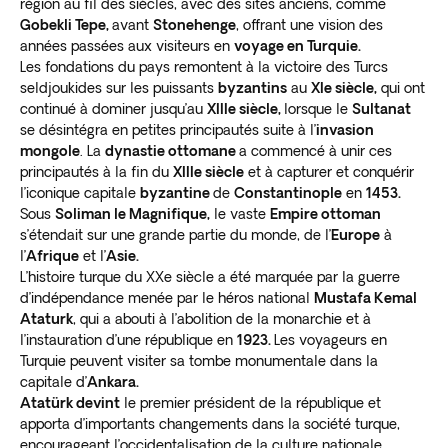
région au fil des siècles, avec des sites anciens, comme
Gobekli Tepe,
avant
Stonehenge
, offrant une vision des
années passées aux visiteurs en
voyage en Turquie.
Les fondations du pays remontent à la victoire des Turcs
seldjoukides sur les puissants
byzantins
au
XIe siècle,
qui ont
continué à dominer jusqu’au
XIIIe siècle,
lorsque le
Sultanat
se désintégra en petites principautés suite à l’
invasion
mongole
. La
dynastie ottomane
a commencé à unir ces
principautés à la fin du
XIIIe siècle
et à capturer et conquérir
l’iconique capitale
byzantine
de
Constantinople
en
1453.
Sous
Soliman le Magnifique,
le vaste
Empire ottoman
s’étendait sur une grande partie du monde, de l’
Europe
à
l’
Afrique
et l’
Asie
.
L’histoire turque du XXe siècle a été marquée par la guerre
d’indépendance menée par le héros national
Mustafa Kemal
Ataturk
, qui a abouti à l’abolition de la monarchie et à
l’instauration d’une république en
1923.
Les voyageurs en
Turquie peuvent visiter sa tombe monumentale dans la
capitale d’
Ankara.
Atatürk devint
le premier président de la république et
apporta d’importants changements dans la société turque,
encourageant l’occidentalisation de la culture nationale.