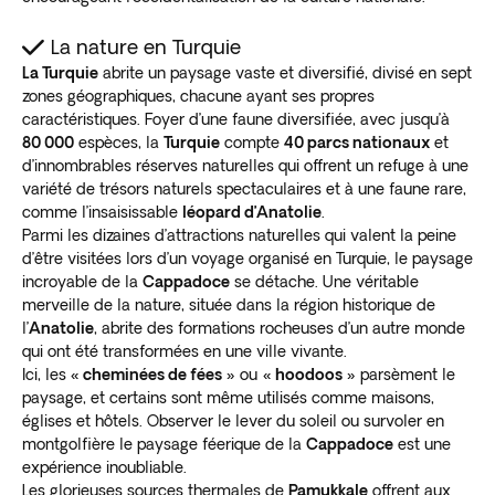
La nature en Turquie
La Turquie
abrite un paysage vaste et diversifié, divisé en sept
zones géographiques, chacune ayant ses propres
caractéristiques. Foyer d’une faune diversifiée, avec jusqu’à
80 000
espèces, la
Turquie
compte
40 parcs nationaux
et
d’innombrables réserves naturelles qui offrent un refuge à une
variété de trésors naturels spectaculaires et à une faune rare,
comme l’insaisissable
léopard d’Anatolie
.
Parmi les dizaines d’attractions naturelles qui valent la peine
d’être visitées lors d’un voyage organisé en Turquie, le paysage
incroyable de la
Cappadoce
se détache. Une véritable
merveille de la nature, située dans la région historique de
l’
Anatolie
, abrite des formations rocheuses d’un autre monde
qui ont été transformées en une ville vivante.
Ici, les
« cheminées de fées »
ou
« hoodoos »
parsèment le
paysage, et certains sont même utilisés comme maisons,
églises et hôtels. Observer le lever du soleil ou survoler en
montgolfière le paysage féerique de la
Cappadoce
est une
expérience inoubliable.
Les glorieuses sources thermales de
Pamukkale
offrent aux