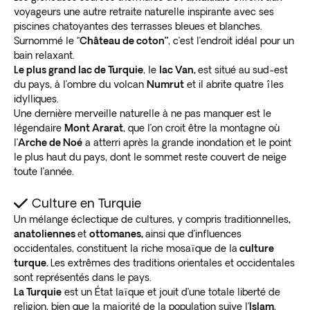
voyageurs une autre retraite naturelle inspirante avec ses
piscines chatoyantes des terrasses bleues et blanches.
Surnommé le “
Château de coton”
, c’est l’endroit idéal pour un
bain relaxant.
Le plus grand lac de Turquie
, le
lac Van,
est situé au sud-est
du pays, à l’ombre du volcan
Numrut
et il abrite quatre îles
idylliques.
Une dernière merveille naturelle à ne pas manquer est le
légendaire
Mont Ararat
, que l’on croit être la montagne où
l’
Arche de Noé
a atterri après la grande inondation et le point
le plus haut du pays, dont le sommet reste couvert de neige
toute l’année.
Culture en Turquie
Un mélange éclectique de cultures, y compris traditionnelles
,
anatoliennes
et
ottomanes,
ainsi que d’influences
occidentales, constituent la riche mosaïque de la
culture
turque.
Les extrêmes des traditions orientales et occidentales
sont représentés dans le pays.
La Turquie
est un État laïque et jouit d’une totale liberté de
religion, bien que la majorité de la population suive l’
Islam
,