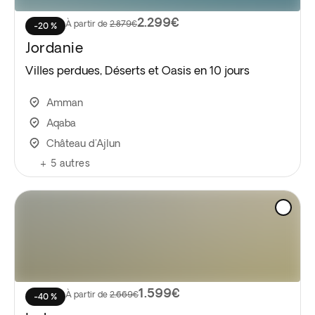
2.299€
À partir de
2.879€
-20 %
Jordanie
Villes perdues, Déserts et Oasis en 10 jours
Amman
Aqaba
Château d'Ajlun
+
5
autres
1.599€
À partir de
2.669€
-40 %