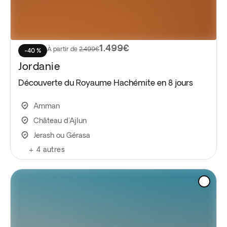
1.499€
À partir de
2.499€
-40 %
Jordanie
Découverte du Royaume Hachémite en 8 jours
Amman
Château d'Ajlun
Jerash ou Gérasa
+
4
autres