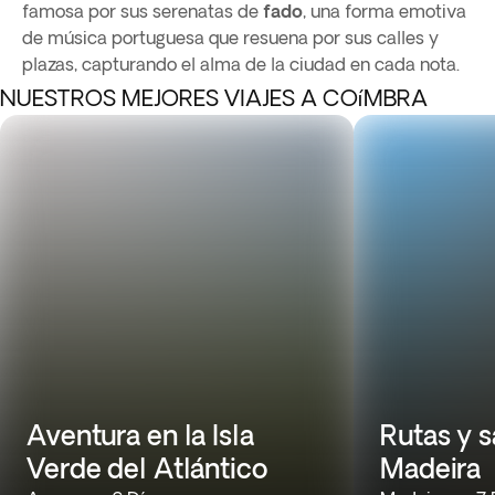
famosa por sus serenatas de
fado
, una forma emotiva
de música portuguesa que resuena por sus calles y
plazas, capturando el alma de la ciudad en cada nota.
NUESTROS MEJORES VIAJES A COíMBRA
Aventura en la Isla
Rutas y 
Verde del Atlántico
Madeira