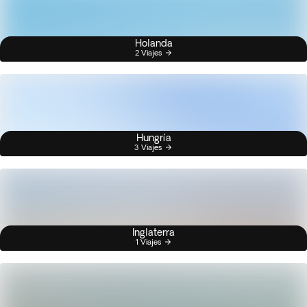
Holanda
2 Viajes
Hungría
3 Viajes
Inglaterra
1 Viajes