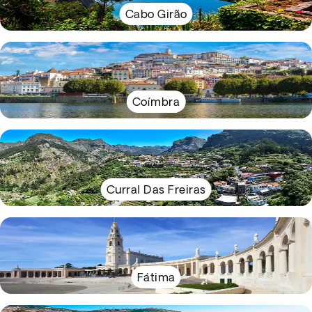
Cabo Girão
Coímbra
Curral Das Freiras
Fátima