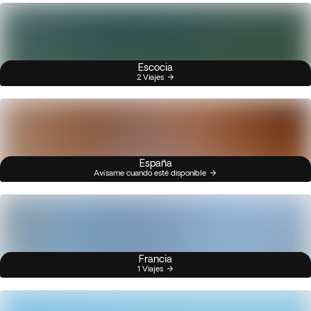
Escocia
2 Viajes
España
Avísame cuando esté disponible
Francia
1 Viajes