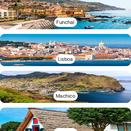
Funchal
Lisboa
Machico