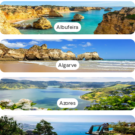
Albufeira
Algarve
Azores