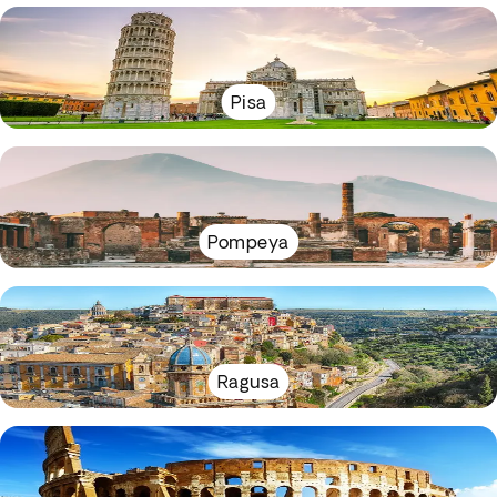
Pisa
Pompeya
Ragusa