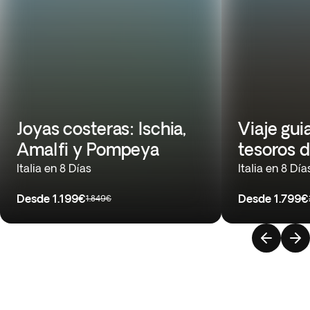
Joyas costeras: Ischia,
Viaje gui
Amalfi y Pompeya
tesoros d
Italia en 8 Días
Italia en 8 Día
Desde
1.199€
Desde
1.799€
1.849€