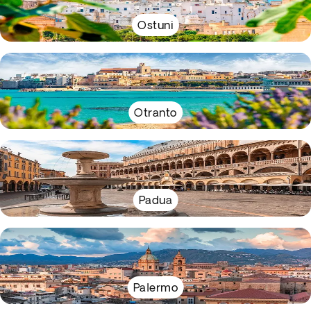
Ostuni
Otranto
Padua
Palermo