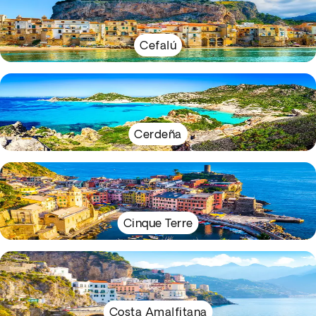
Cefalú
Cerdeña
Cinque Terre
Costa Amalfitana