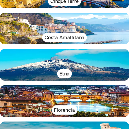
Cinque Terre
Costa Amalfitana
Etna
Florencia