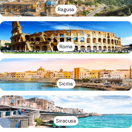
Ragusa
Roma
Sicilia
Siracusa