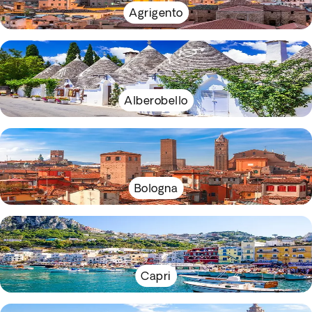
Agrigento
Alberobello
Bologna
Capri