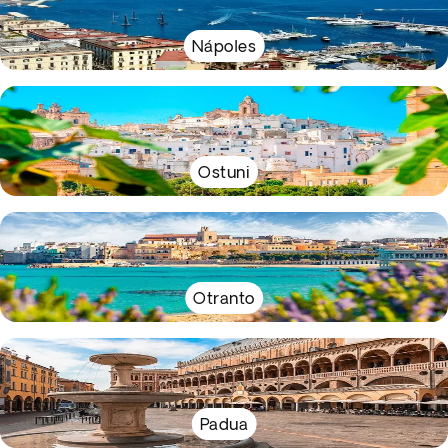
Nápoles
Ostuni
Otranto
Padua