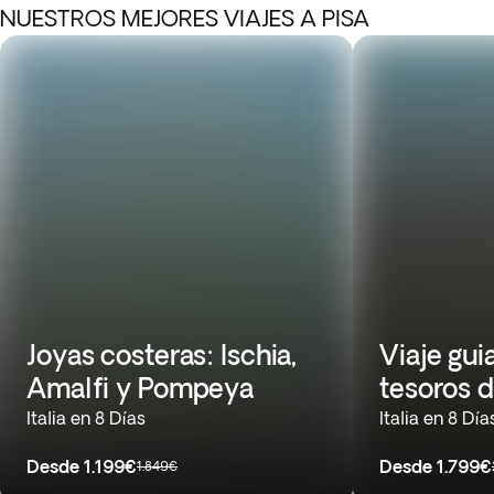
NUESTROS MEJORES VIAJES A PISA
Joyas costeras: Ischia,
Viaje gui
Amalfi y Pompeya
tesoros d
Italia en 8 Días
Italia en 8 Día
Desde
1.199€
Desde
1.799€
1.849€