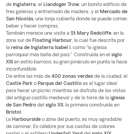
de
Inglaterra
; el
Llandoger Trow
, un bonito edificio de
tres galerías y entramado de madera; y el
Mercado de
San Nicolás
, una lonja cubierta donde se puede comer,
beber y hacer compras.
También merece una visita a
St Mary Redcliffe
, en la
zona sur de
Floating Harbour
, la cual fue descrita por
la
reina
de Inglaterra Isabel I
, como "la iglesia
parroquial más bella del país'". Construida en el
siglo
XIII
en estilo barroco, su gran pináculo en punta la hace
inconfundible.
De entre las más de
400 zonas verdes
de la ciudad, el
Castle Park
o
Parque del Castillo
es el lugar ideal
para hacer un picnic mientras se disfruta de las vistas
del antiguo castillo medieval y de la torre de la
iglesia
de San
Pedro
del
siglo XII
, la primera construida en
Bristol
.
La
Harbourside
o zona del puerto, es muy agradable
de caminar. Es célebre por sus casitas de colores
pastel y el astillero
Underfall Yard
del
siglo XIX
.