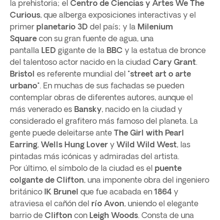
la prehistoria; el
Centro de Ciencias y Artes We The
Curious
, que alberga exposiciones interactivas y el
primer
planetario 3D
del país; y la
Milenium
Square
con su gran fuente de agua, una
pantalla
LED
gigante de la
BBC
y la estatua de bronce
del talentoso actor nacido en la ciudad
Cary Grant
.
Bristol
es referente mundial del
"street art o arte
urbano"
. En muchas de sus fachadas se pueden
contemplar obras de diferentes autores, aunque el
más venerado es
Bansky
, nacido en la ciudad y
considerado el grafitero más famoso del planeta. La
gente puede deleitarse ante
The Girl with Pearl
Earring
,
Wells Hung Lover
y
Wild Wild
West
, las
pintadas más icónicas y admiradas del artista.
Por último, el símbolo de la ciudad es el
puente
colgante de Clifton
, una imponente obra del ingeniero
británico
IK Brunel
que fue acabada en
1864
y
atraviesa el cañón del
río Avon
, uniendo el elegante
barrio de
Clifton
con
Leigh Woods
. Consta de una