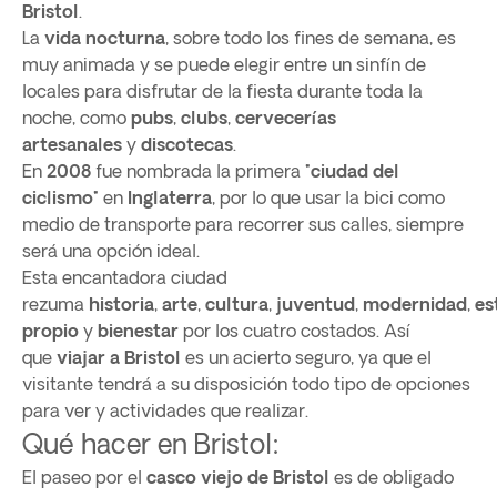
Bristol
.
La
vida nocturna
, sobre todo los fines de semana, es
muy animada y se puede elegir entre un sinfín de
locales para disfrutar de la fiesta durante toda la
noche, como
pubs
,
clubs
,
cervecerías
artesanales
y
discotecas
.
En
2008
fue nombrada la primera
"ciudad del
ciclismo"
en
Inglaterra
, por lo que usar la bici como
medio de transporte para recorrer sus calles, siempre
será una opción ideal.
Esta encantadora ciudad
rezuma
historia
,
arte
,
cultura
,
juventud
,
modernidad
,
est
propio
y
bienestar
por los cuatro costados. Así
que
viajar a Bristol
es un acierto seguro, ya que el
visitante tendrá a su disposición todo tipo de opciones
para ver y actividades que realizar.
Qué hacer en Bristol:
El paseo por el
casco viejo
de Bristol
es de obligado