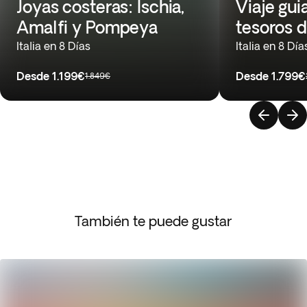
Joyas costeras: Ischia,
Viaje gui
Amalfi y Pompeya
tesoros d
Italia en 8 Días
Italia en 8 Día
Desde
1.199€
Desde
1.799€
1.849€
También te puede gustar