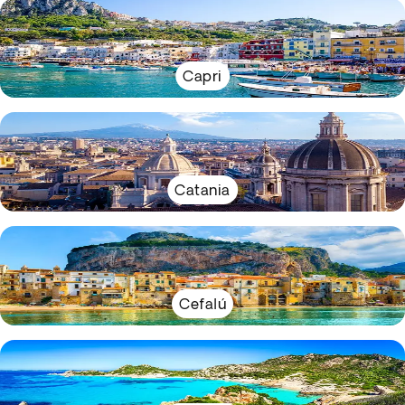
Capri
Catania
Cefalú