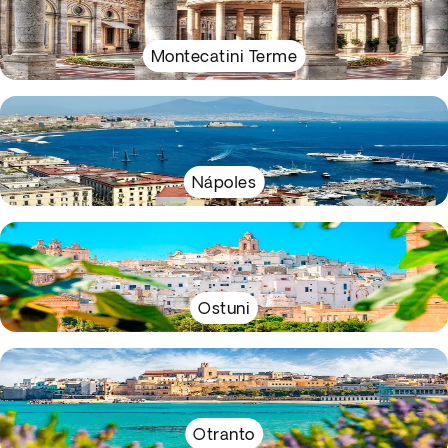
Montecatini Terme
Nápoles
Ostuni
Otranto