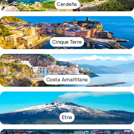
Cerdeña
Cinque Terre
Costa Amalfitana
Etna