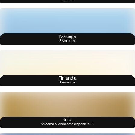
Noruega
8 Viajes
Finlandia
1 Viajes
Suiza
Avísame cuando esté disponible