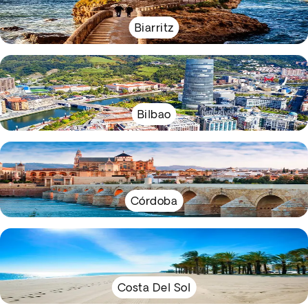
Biarritz
Bilbao
Córdoba
Costa Del Sol