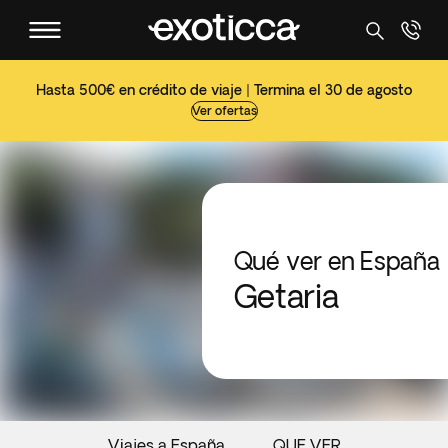
Hasta 500€ en crédito de viaje | Termina el 30 de agosto
Ver ofertas
Qué ver en España
Getaria
Viajes a España
QUE VER