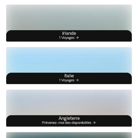
Irlande
1 Voyages
Italie
1 Voyages
Angleterre
Prévenez-moi des disponibilités