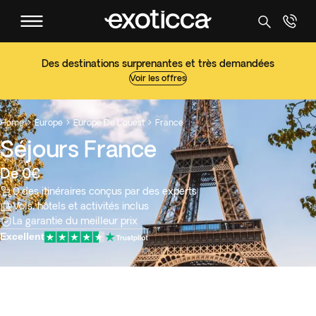
Des destinations surprenantes et très demandées
Voir les offres
Home
Europe
Europe De L’ouest
France



Séjours France
De 0€
0 des itinéraires conçus par des experts
Vols, hôtels et activités inclus
La garantie du meilleur prix
Excellent