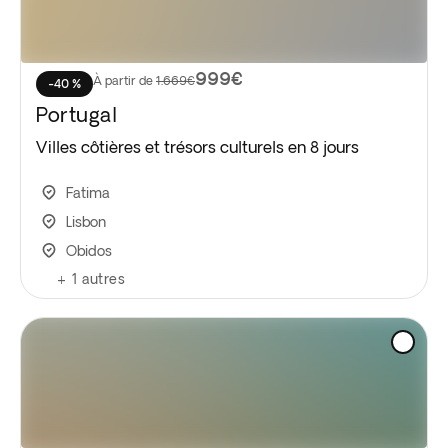
999€
À partir de
1.669€
-40 %
Portugal
Villes côtières et trésors culturels en 8 jours
Fatima
Lisbon
Obidos
+
1
autres