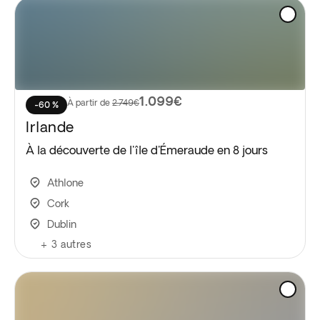
1.099€
À partir de
2.749€
-60 %
Irlande
À la découverte de l'île d'Émeraude en 8 jours
Athlone
Cork
Dublin
+
3
autres