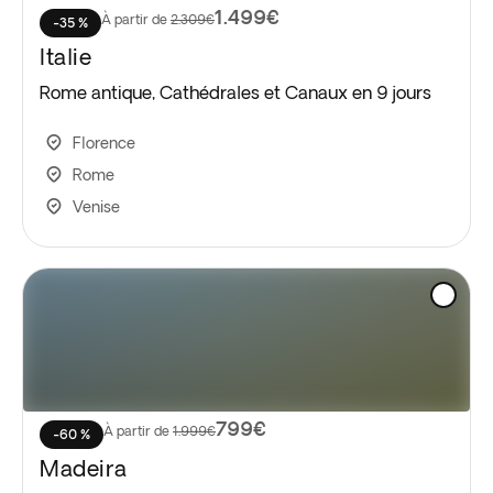
1.499€
À partir de
2.309€
-35 %
Italie
Rome antique, Cathédrales et Canaux en 9 jours
Florence
Rome
Venise
799€
À partir de
1.999€
-60 %
Madeira