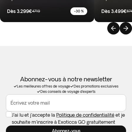
Dès
3.299€
Dès
3.499€
4719
-30 %
87
Abonnez-vous à notre newsletter
Les meilleures offres de voyage
Des promotions exclusives
Des conseils de voyage d'experts
Écrivez votre mail
J'ai lu et j'accepte la
Politique de confidentialité
et je
souhaite m'inscrire à Exoticca GO gratuitement
Abonnez-vous