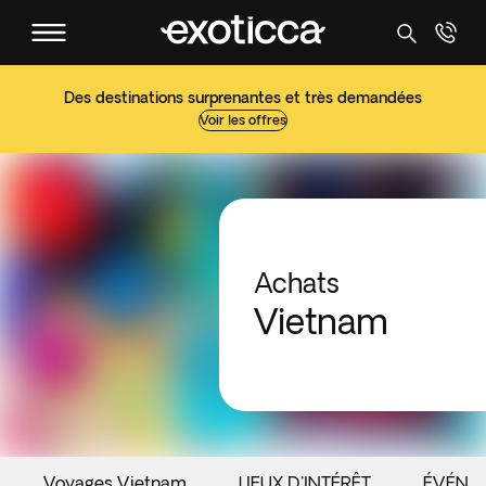
Des destinations surprenantes et très demandées
Voir les offres
Achats
Vietnam
Voyages Vietnam
LIEUX D'INTÉRÊT
ÉVÉNE