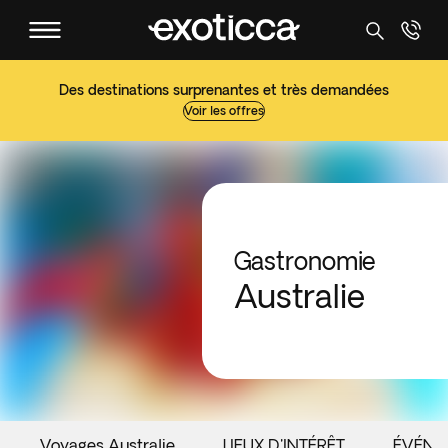
Des destinations surprenantes et très demandées
Voir les offres
Gastronomie
Australie
Voyages Australie
LIEUX D'INTÉRÊT
ÉVÉNE