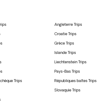
rips
Angleterre Trips
s
Croatie Trips
ps
Grèce Trips
Islande Trips
s
Liechtenstein Trips
ps
Pays-Bas Trips
tchèque Trips
Républiques baltes Trips
Slovaquie Trips
s