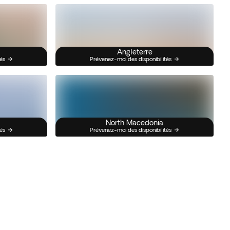
Angleterre
és
Prévenez-moi des disponibilités
North Macedonia
és
Prévenez-moi des disponibilités