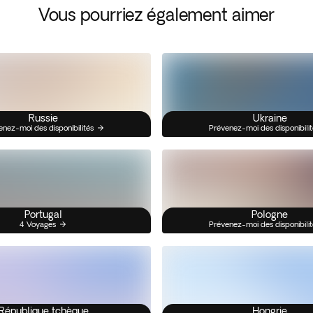
Vous pourriez également aimer
Russie
Ukraine
enez-moi des disponibilités
Prévenez-moi des disponibilit
Portugal
Pologne
4 Voyages
Prévenez-moi des disponibilit
République tchèque
Hongrie