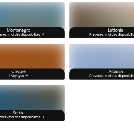
Montenegro
Lettonie
enez-moi des disponibilités
Prévenez-moi des disponibilit
Chypre
Albania
1 Voyages
Prévenez-moi des disponibilit
Serbia
enez-moi des disponibilités