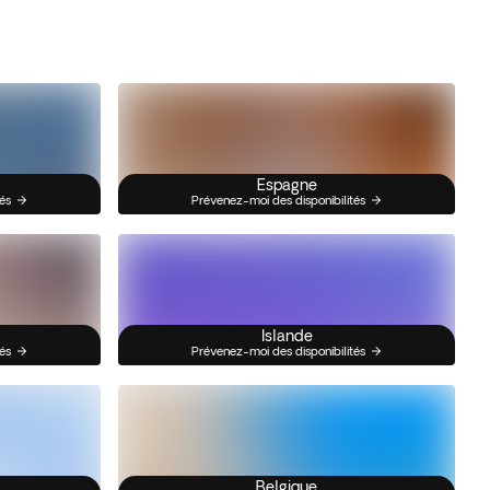
Espagne
és
Prévenez-moi des disponibilités
Islande
és
Prévenez-moi des disponibilités
Belgique