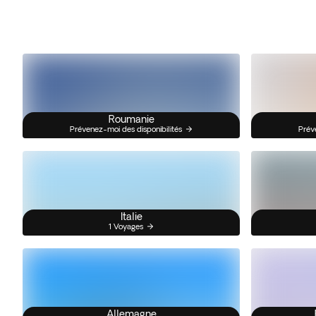
Roumanie
Prévenez-moi des disponibilités
Prév
Italie
1 Voyages
Allemagne