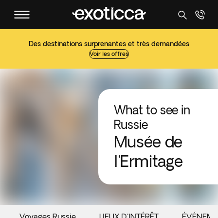
Des destinations surprenantes et très demandées
Voir les offres
What to see in
Russie
Musée de
l'Ermitage
Voyages Russie
LIEUX D'INTÉRÊT
ÉVÉNEME