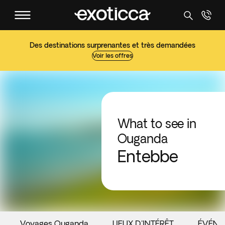
Des destinations surprenantes et très demandées
Voir les offres
What to see in
Ouganda
Entebbe
Voyages Ouganda
LIEUX D'INTÉRÊT
ÉVÉNE