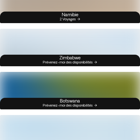
Namibie
2 Voyages
Zimbabwe
Prévenez-moi des disponibilités
Botswana
Prévenez-moi des disponibilités