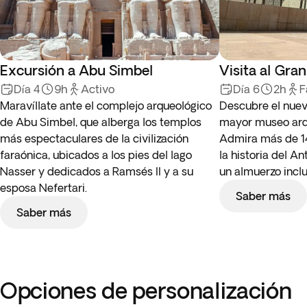
Excursión a Abu Simbel
Visita al Gra
Día 4
9h
Activo
Día 6
2h
F
Maravíllate ante el complejo arqueológico
Descubre el nuev
de Abu Simbel, que alberga los templos
mayor museo arq
más espectaculares de la civilización
Admira más de 1
faraónica, ubicados a los pies del lago
la historia del An
Nasser y dedicados a Ramsés II y a su
un almuerzo inclu
esposa Nefertari.
Saber más
Saber más
Opciones de personalización