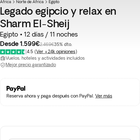
África
Favorito
Norte de África
Egipto
Legado egipcio y relax en
Sharm El-Sheij
Egipto • 12 días / 11 noches
Desde 1.599€
2.469€
35% dto.
4.5
(
Ver +24k opiniones
)
Vuelos, hoteles y actividades incluidos
Mejor precio garantizado
Reserva ahora y paga después con PayPal.
Ver más