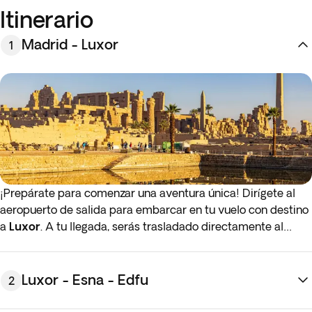
Itinerario
Madrid - Luxor
1
¡Prepárate para comenzar una aventura única! Dirígete al
aeropuerto de salida para embarcar en tu vuelo con destino
a
Luxor
. A tu llegada, serás trasladado directamente al
barco donde dará inicio tu increíble crucero. Relájate y
disfruta de una cena estilo pícnic en tu cabina. Noche a
bordo.
Luxor - Esna - Edfu
2