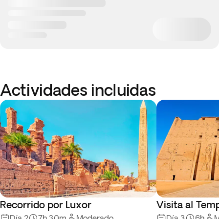
Actividades incluidas
Recorrido por Luxor
Visita al Tem
Día 2
7h 30m
Moderado
Día 3
6h
M