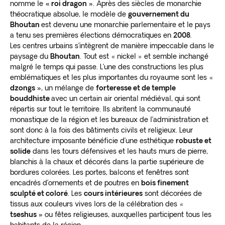
nomme le
« roi dragon »
. Après des siècles de monarchie
théocratique absolue, le modèle de
gouvernement du
Bhoutan
est devenu une monarchie parlementaire et le pays
a tenu ses premières élections démocratiques en
2008
.
Les centres urbains s’intègrent de manière impeccable dans le
paysage du
Bhoutan
. Tout est « nickel » et semble inchangé
malgré le temps qui passe. L’une des constructions les plus
emblématiques et les plus importantes du royaume sont les «
dzongs »
, un mélange de
forteresse et de temple
bouddhiste
avec un certain air oriental médiéval, qui sont
répartis sur tout le territoire. Ils abritent la communauté
monastique de la région et les bureaux de l’administration et
sont donc à la fois des bâtiments civils et religieux. Leur
architecture imposante bénéficie d’une esthétique
robuste et
solide
dans les tours défensives et les hauts murs de pierre,
blanchis à la chaux et décorés dans la partie supérieure de
bordures colorées. Les portes, balcons et fenêtres sont
encadrés d’ornements et de poutres en
bois finement
sculpté et coloré
. Les
cours intérieures
sont décorées de
tissus aux couleurs vives lors de la célébration des «
tseshus »
ou fêtes religieuses, auxquelles participent tous les