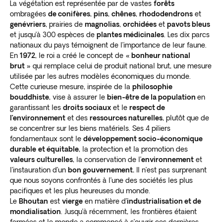
La végétation est représentée par de vastes
forêts
ombragées
de conifères
,
pins
,
chênes
,
rhododendrons
et
genévriers
, prairies de
magnolias
,
orchidées
et
pavots bleus
et jusqu’à 300 espèces de
plantes médicinales
. Les dix parcs
nationaux du pays témoignent de l’importance de leur faune.
En
1972
, le roi a créé le concept de
« bonheur national
brut »
qui remplace celui de produit national brut, une mesure
utilisée par les autres modèles économiques du monde.
Cette curieuse mesure, inspirée de la
philosophie
bouddhiste
, vise à assurer le
bien-être de la population
en
garantissant les
droits sociaux
et le
respect de
l’environnement
et des
ressources naturelles
, plutôt que de
se concentrer sur les biens matériels. Ses 4 piliers
fondamentaux sont le
développement socio-économique
durable
et équitable
, la protection et la promotion des
valeurs
culturelles
, la conservation de l’
environnement
et
l’instauration d’un
bon gouvernement.
Il n’est pas surprenant
que nous soyons confrontés à l’une des sociétés les plus
pacifiques et les plus heureuses du monde.
Le
Bhoutan
est
vierge
en matière d’
industrialisation et de
mondialisation
. Jusqu’à récemment, les frontières étaient