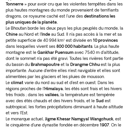
Tonnerre »
pour avoir cru que les violentes tempêtes dans les
plus hautes montagnes du monde provenaient de terrifiants
dragons, ce royaume caché est l’une des
destinations les
plus uniques de la planète.
Le Bhoutan borde les deux pays les plus peuplés du monde, la
Chine
au Nord et l’
Inde
au Sud. Il n’a pas accès à la mer et sa
petite superficie de 40 994 km² est divisée en
10 provinces
dans lesquelles vivent ses
800 000 habitants
. La plus haute
montagne est le
Gankhar Puensum
avec 7540 m d’altitude,
dont le sommet n’a pas été gravi. Toutes les rivières font partie
du bassin du
Brahmapoutre
et la
Drangme Chhu
est la plus
importante. Aucune d’entre elles n’est navigable et elles sont
alimentées par les glaciers et les pluies de mousson.
Le
climat
varie du nord au sud et d’est en ouest. Dans les
régions proches de l’
Himalaya
, les étés sont frais et les hivers
très froids ; dans les
vallées,
la température est tempérée
avec des étés chauds et des hivers froids, et le
Sud
est
subtropical, les fortes précipitations diminuant à haute altitude
et vers l’Est.
Le monarque actuel,
Jigme Khesar Namgyal Wangchuck
, est
le cinquième d’une dynastie fondée en décembre
1907
. On le