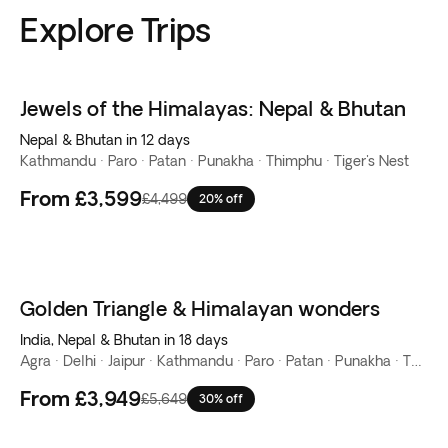
Explore Trips
Jewels of the Himalayas: Nepal & Bhutan
Nepal & Bhutan in 12 days
Kathmandu · Paro · Patan · Punakha · Thimphu · Tiger's Nest
From
£3,599
£4,499
20% off
Golden Triangle & Himalayan wonders
India, Nepal & Bhutan in 18 days
Agra · Delhi · Jaipur · Kathmandu · Paro · Patan · Punakha · Thimphu · Tiger's Nest
From
£3,949
£5,649
30% off