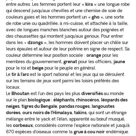
entre autres. Les femmes portent leur
« kira »
une longue robe
qui descend jusqu’aux chevilles et une chemise de soie de
couleurs gaies et les hommes portent un
« gho »
, une sorte
de robe unie ou quadrillée, à mi-cuisse, et attachée à la taille,
avec de longues manches blanches autour des poignées et
des chaussettes qui montent jusqu’aux genoux. Pour entrer
dans les «
dzongs »
, les hommes doivent placer un châle sur
leurs épaules et autour de leur poitrine en signe de respect. Sa
couleur détermine leur position sociale :
orange
pour les
membres du gouvernement,
grenat
pour les officiers,
jaune
pour le roi et
beige
pour le peuple en général.
Le
tir à l’arc
est le sport national et les jeux qui se déroulent
sur les terrains de jeux sont parmi les loisirs préférés des
locaux.
Le
Bhoutan
est l’un des pays les plus
diversifiés
au monde
sur le plan
biologique
:
éléphants
,
rhinocéros
,
léopards des
neiges
,
tigres du Bengale
,
pandas rouges
,
langoustes
dorées
,
ours
noirs de l’Himalaya
,
takins
, qui sont un étrange
mélange entre le yack et l’élan, apparenté au bœuf musqué,
les
corbeaux
, considérés comme l’espèce nationale et jusqu’à
670 espèces d’oiseaux comme la
grue à cou noir
endémique.