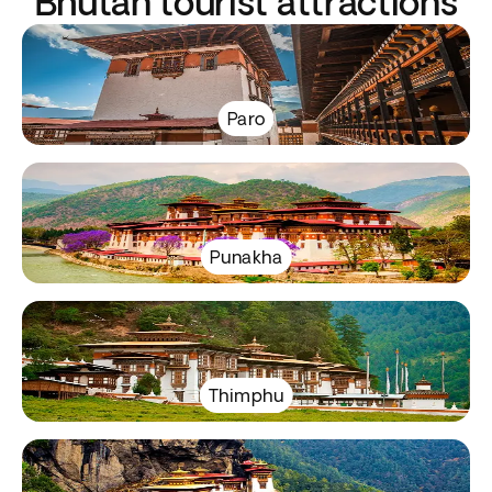
Bhutan tourist attractions
Paro
Punakha
Thimphu