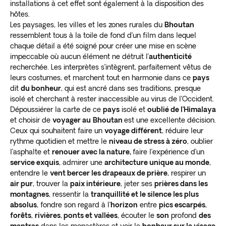
installations à cet effet sont également à la disposition des
hôtes.
Les paysages, les villes et les zones rurales du
Bhoutan
ressemblent tous à la toile de fond d’un film dans lequel
chaque détail a été soigné pour créer une mise en scène
impeccable où aucun élément ne détruit l’
authenticité
recherchée. Les interprètes s’intègrent, parfaitement vêtus de
leurs costumes, et marchent tout en harmonie dans ce
pays
dit
du bonheur
, qui est ancré dans ses traditions, presque
isolé et cherchant à rester inaccessible au virus de l’Occident.
Dépoussiérer la carte de ce
pays
isolé et
oublié de l’Himalaya
et choisir de
voyager au
Bhoutan
est une excellente décision.
Ceux qui souhaitent faire un
voyage différent
, réduire leur
rythme quotidien et mettre le
niveau de stress à zéro
, oublier
l’asphalte et
renouer avec la nature,
faire l’expérience d’un
service exquis
, admirer une
architecture unique au monde
,
entendre le
vent bercer les drapeaux de prière
, respirer un
air pur
, trouver la
paix intérieure
, jeter ses
prières dans les
montagnes
, ressentir la
tranquillité et le silence les plus
absolus
, fondre son regard à l’
horizon
entre
pics escarpés
,
forêts
,
rivières
,
ponts et vallées
, écouter le
son
profond
des