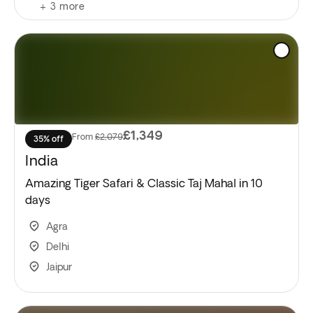
+
3
more
£1,349
From
£2,079
35% off
India
Amazing Tiger Safari & Classic Taj Mahal in 10
days
Agra
Delhi
Jaipur