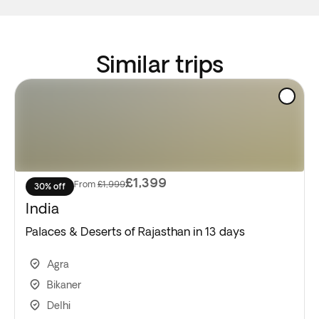
Similar trips
£1,399
From
£1,999
30% off
India
Palaces & Deserts of Rajasthan in 13 days
Agra
Bikaner
Delhi