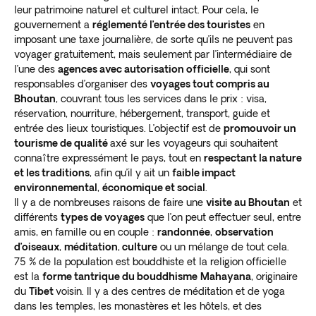
leur patrimoine naturel et culturel intact. Pour cela, le
gouvernement a
réglementé l’entrée des touristes
en
imposant une taxe journalière, de sorte qu’ils ne peuvent pas
voyager gratuitement, mais seulement par l’intermédiaire de
l’une des
agences avec autorisation officielle
, qui sont
responsables d’organiser des
voyages tout compris au
Bhoutan
, couvrant tous les services dans le prix : visa,
réservation, nourriture, hébergement, transport, guide et
entrée des lieux touristiques. L’objectif est de
promouvoir un
tourisme de qualité
axé sur les voyageurs qui souhaitent
connaître expressément le pays, tout en
respectant la nature
et les traditions
, afin qu’il y ait un
faible impact
environnemental
,
économique et social
.
Il y a de nombreuses raisons de faire une
visite
au Bhoutan
et
différents
types de voyages
que l’on peut effectuer seul, entre
amis, en famille ou en couple :
randonnée
,
observation
d’oiseaux
,
méditation
,
culture
ou un mélange de tout cela.
75 % de la population est bouddhiste et la religion officielle
est la
forme tantrique du bouddhisme
Mahayana
, originaire
du
Tibet
voisin. Il y a des centres de méditation et de yoga
dans les temples, les monastères et les hôtels, et des