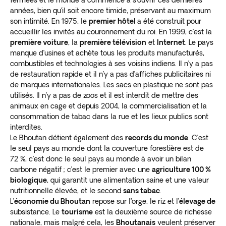
fermées et le monde a commencé à s’ouvrir ces dernières
années, bien qu’il soit encore timide, préservant au maximum
son intimité. En 1975, le
premier hôtel
a été construit pour
accueillir les invités au couronnement du roi. En 1999, c’est la
première voiture
, la
première télévision
et
Internet
. Le pays
manque d’usines et achète tous les produits manufacturés,
combustibles et technologies à ses voisins indiens. Il n’y a pas
de restauration rapide et il n’y a pas d’affiches publicitaires ni
de marques internationales. Les sacs en plastique ne sont pas
utilisés. Il n’y a pas de zoos et il est interdit de mettre des
animaux en cage et depuis 2004, la commercialisation et la
consommation de tabac dans la rue et les lieux publics sont
interdites.
Le Bhoutan détient également des
records du monde
. C’est
le seul pays au monde dont la couverture forestière est de
72 %, c’est donc le seul pays au monde à avoir un bilan
carbone négatif ; c’est le premier avec une
agriculture 100 %
biologique
, qui garantit une alimentation saine et une valeur
nutritionnelle élevée, et le second
sans tabac
.
L’
économie du Bhoutan
repose sur l
’
orge, le riz et l’
élevage de
subsistance. Le
tourisme
est la deuxième source de richesse
nationale, mais malgré cela, les
Bhoutanais
veulent préserver