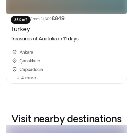
£849
From
£1,309
35% off
Turkey
Treasures of Anatolia in 11 days
Ankara
Çanakkale
Cappadocia
+
4
more
Visit nearby destinations