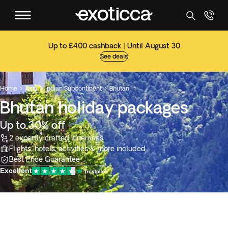
Up to £400 cashback | Until August 30
See deals
Home
Asia
Indian Subcontinent
Bhutan



Bhutan holiday packages
Up to 30% off
2 expertly crafted itineraries
Flights, hotels, activities & more included
Best Price Guarantee
Excellent