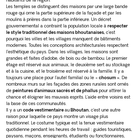
habitants de la région.
Les temples se distinguent des maisons par une large bande
rouge qui orne la partie supérieure de la façade et par les
moulins à prières dans la partie inférieure. Un décret
gouvernemental a contraint la population locale à
respecter
le style traditionnel des maisons bhoutanaises,
c’est
pourquoi les villes et les villages manquent de bâtiments
modernes. Toutes les conceptions architecturales respectent
l’esthétique du pays. Dans les villages, les maisons sont
grandes et faites d’adobe, de bois ou de bambou. Le premier
étage est réservé aux animaux, le deuxième sert au stockage
et à la cuisine, et le troisième est réservé à la famille. Il y a
toujours une place pour l’autel familial ou le «
chosum »
. De
nombreux murs sur les façades des zones rurales sont ornés
de
peintures d’animaux sacrés et de phallus
pour attirer la
chance et éloigner les mauvais esprits. L’aide entre voisins est
la base de ces communautés.
Il y a un
code vestimentaire
au
Bhoutan
, c’est une autre
raison pour laquelle ce pays montre un visage plus
traditionnel. Le costume typique est la tenue vestimentaire
quotidienne pendant les heures de travail : guides touristiques,
paysans, maçons, enseignants, étudiants ou fonctionnaires,