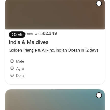
£2,349
From
£3,619
35% off
India & Maldives
Golden Triangle & All-Inc. Indian Ocean in 12 days
Malé
Agra
Delhi