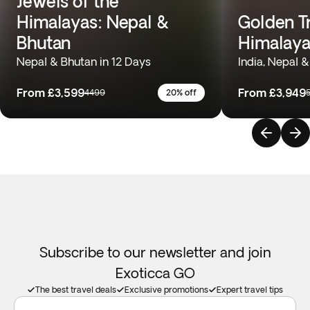
Jewels of the
Himalayas: Nepal &
Golden Tr
Bhutan
Himalay
Nepal & Bhutan in 12 Days
India, Nepal &
From
£3,599
From
£3,949
4499
20% off
Subscribe to our newsletter and join
Exoticca GO
The best travel deals
Exclusive promotions
Expert travel tips