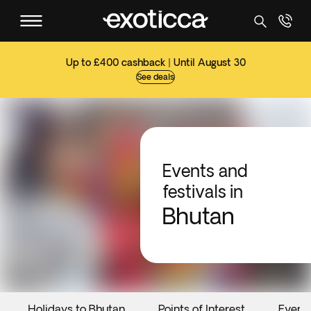
Up to £400 cashback | Until August 30
See deals
Events and
festivals in
Bhutan
Holidays to Bhutan
Points of Interest
Event