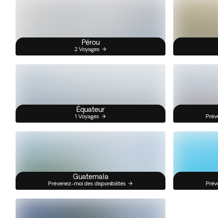
Pérou
2 Voyages
Équateur
1 Voyages
Prév
Guatemala
Prévenez-moi des disponibilités
Prév