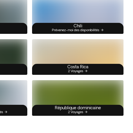
Chili
Prévenez-moi des disponibilités
Costa Rica
2 Voyages
République dominicaine
és
2 Voyages