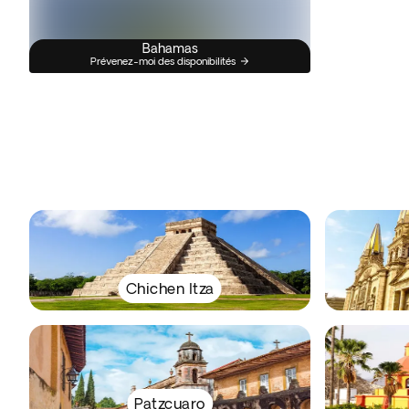
Bahamas
Prévenez-moi des disponibilités
Chichen Itza
Patzcuaro