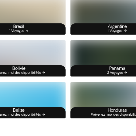
Brésil
Argentine
1 Voyages
1 Voyages
Bolivie
Panama
enez-moi des disponibilités
2 Voyages
Belize
Honduras
enez-moi des disponibilités
Prévenez-moi des disponibilit