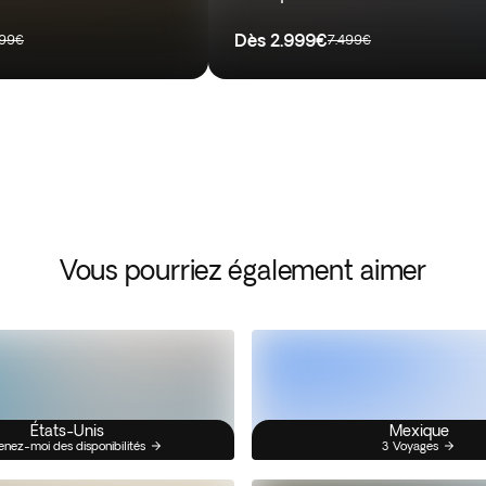
Dès
2.999€
699€
7.499€
Vous pourriez également aimer
États-Unis
Mexique
enez-moi des disponibilités
3 Voyages