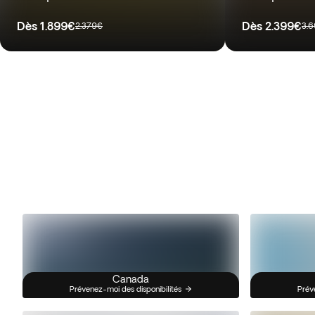
Dès
1.899€
Dès
2.399€
2.379€
3.
Canada
Prévenez-moi des disponibilités
Prév