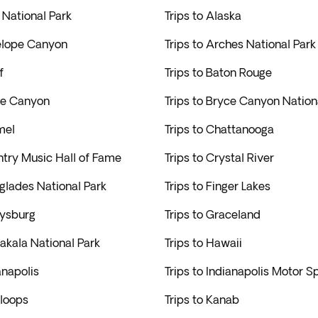
n National Park
Trips to Alaska
telope Canyon
Trips to Arches National Park
f
Trips to Baton Rouge
yce Canyon
Trips to Bryce Canyon Nation
mel
Trips to Chattanooga
ntry Music Hall of Fame
Trips to Crystal River
rglades National Park
Trips to Finger Lakes
tysburg
Trips to Graceland
eakala National Park
Trips to Hawaii
anapolis
Trips to Indianapolis Motor
mloops
Trips to Kanab