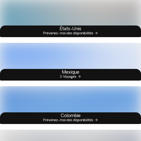
États-Unis
Prévenez-moi des disponibilités
Mexique
3 Voyages
Colombie
Prévenez-moi des disponibilités