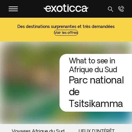
Des destinations surprenantes et très demandées
Voir les offres
What to see in
Afrique du Sud
Parc national
de
Tsitsikamma
Voyages Afrique du Sud
LIEUX D'INTÉRÊT
É