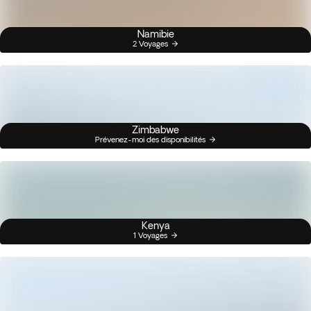
Namibie
2 Voyages
Zimbabwe
Prévenez-moi des disponibilités
Kenya
1 Voyages