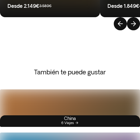
Desde
2.149€
Desde
1.849€
3.589€
También te puede gustar
China
6 Viajes