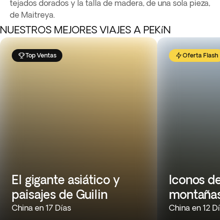
tejados dorados y la talla de madera, de una sola pieza,
de Maitreya.
NUESTROS MEJORES VIAJES A PEKíN
Top Ventas
Oferta Flash
El gigante asiático y
Iconos d
paisajes de Guilin
montañas
China en 17 Días
China en 12 D