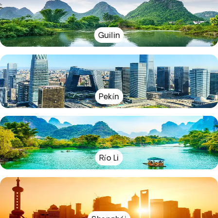
Guilin
Pekín
Río Li