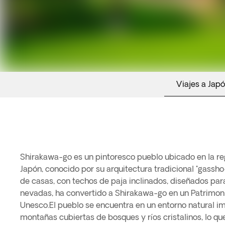
Viajes a Jap
Shirakawa-go es un pintoresco pueblo ubicado en la re
ideal para los amantes de la naturaleza y la fotografía. 
Japón, conocido por su arquitectura tradicional "gassho-
cubre el paisaje, creando una escena mágica que atr
de casas, con techos de paja inclinados, diseñados pa
mundo.Los visitantes pueden explorar las casas tradicion
nevadas, ha convertido a Shirakawa-go en un Patrimon
cuales están abiertas al público como museos. También
Unesco.El pueblo se encuentra en un entorno natural i
actividades locales como la fabricación de papel wash
montañas cubiertas de bosques y ríos cristalinos, lo qu