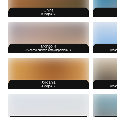
China
6 Viajes
Mongolia
Avísame cuando esté disponible
Avísa
Jordania
4 Viajes
Avísa