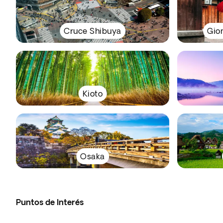
Cruce Shibuya
Gion
Kioto
Osaka
Puntos de Interés