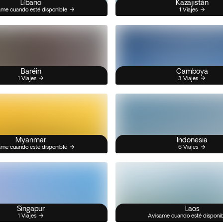
Líbano
Kazajistán
me cuando esté disponible
1 Viajes
Baréin
Camboya
1 Viajes
3 Viajes
Myanmar
Indonesia
me cuando esté disponible
6 Viajes
Singapur
Laos
1 Viajes
Avísame cuando esté disponi