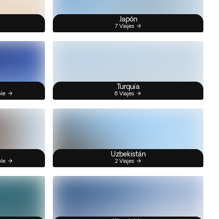
Japón
7 Viajes
Turquía
ble
6 Viajes
Uzbekistán
ble
2 Viajes