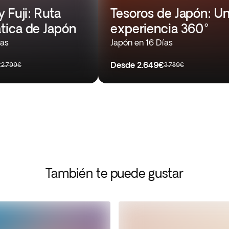
 Fuji: Ruta
Tesoros de Japón: U
ica de Japón
experiencia 360°
ías
Japón en 16 Días
€
Desde
2.649€
2.799€
3.789€
También te puede gustar