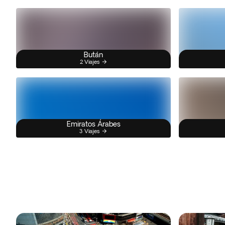
Bután
2 Viajes
Emiratos Árabes
3 Viajes