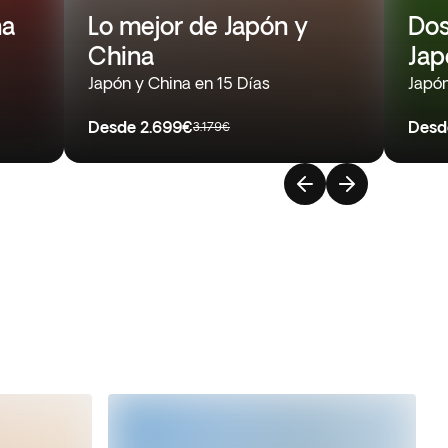
na
Lo mejor de Japón y
Dos
China
Jap
Japón y China en 15 Días
Japón
Desde
2.699€
Desd
3.179€