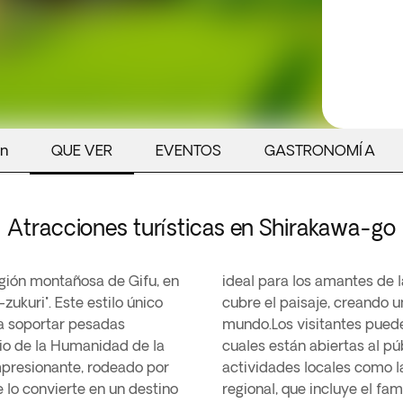
ón
QUE VER
EVENTOS
GASTRONOMÍA
Atracciones turísticas en Shirakawa-go
gión montañosa de Gifu, en
Durante el invierno, la nieve
zukuri". Este estilo único
ae a viajeros de todo el
ra soportar pesadas
ales, algunas de las
io de la Humanidad de la
 es posible participar en
mpresionante, rodeado por
i o probar la gastronomía
e lo convierte en un destino
regional, que incluye el fa