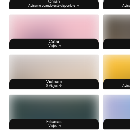
Omán
Avísame cuando esté disponible
Avísa
Catar
1 Viajes
Vietnam
5 Viajes
Avísa
Filipinas
1 Viajes