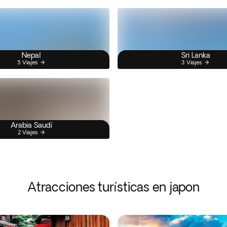
Nepal
Sri Lanka
5 Viajes
3 Viajes
Arabia Saudí
2 Viajes
Atracciones turísticas en japon