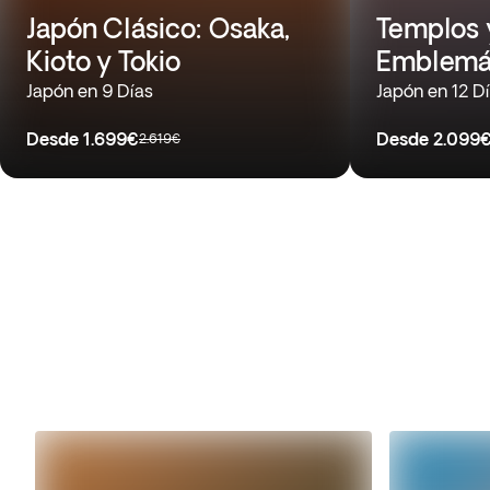
Japón Clásico: Osaka,
Templos y
Kioto y Tokio
Emblemát
Japón en 9 Días
Japón en 12 D
Desde
1.699€
Desde
2.099
2.619€