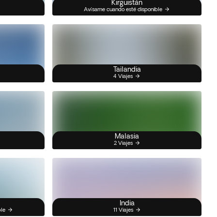
Kirguistán
Avísame cuando esté disponible
Tailandia
4 Viajes
Malasia
2 Viajes
India
ble
11 Viajes