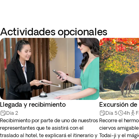
Actividades opcionales
Llegada y recibimiento
Excursión de 
Día 2
Día 5
4h
F
Recibimiento por parte de uno de nuestros
Recorre el hermo
representantes que te asistirá con el
ciervos amigable
traslado al hotel, te explicará el itinerario y
Todai-ji y el mág