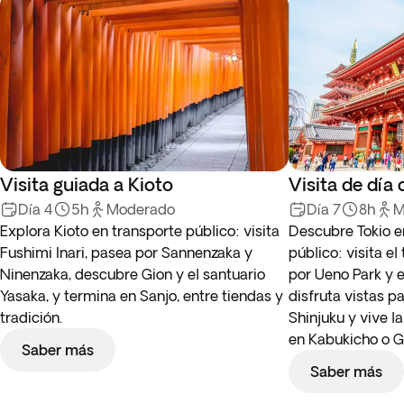
Visita guiada a Kioto
Visita de día
Día 4
5h
Moderado
Día 7
8h
M
Explora Kioto en transporte público: visita
Descubre Tokio e
Fushimi Inari, pasea por Sannenzaka y
público: visita e
Ninenzaka, descubre Gion y el santuario
por Ueno Park y
Yasaka, y termina en Sanjo, entre tiendas y
disfruta vistas 
tradición.
Shinjuku y vive l
en Kabukicho o G
Saber más
Saber más