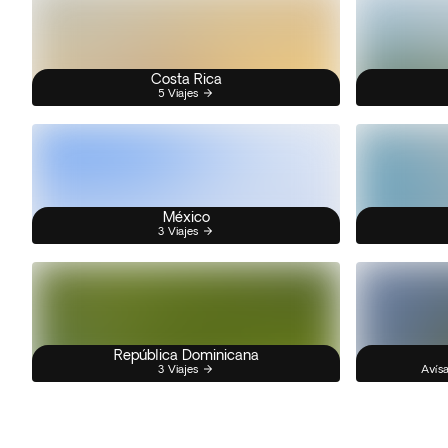
Costa Rica
5 Viajes
México
3 Viajes
República Dominicana
3 Viajes
Avísa