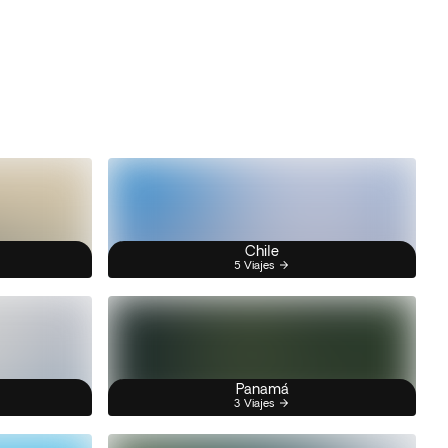
Chile
5 Viajes
Panamá
3 Viajes