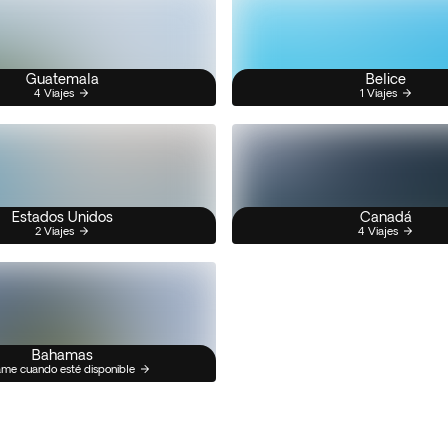
Guatemala
Belice
4 Viajes
1 Viajes
Estados Unidos
Canadá
2 Viajes
4 Viajes
Bahamas
me cuando esté disponible