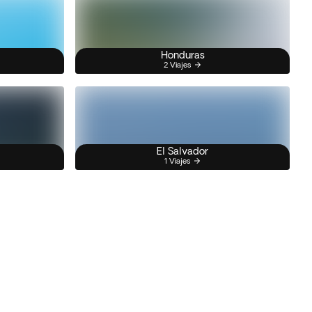
Honduras
2 Viajes
El Salvador
1 Viajes