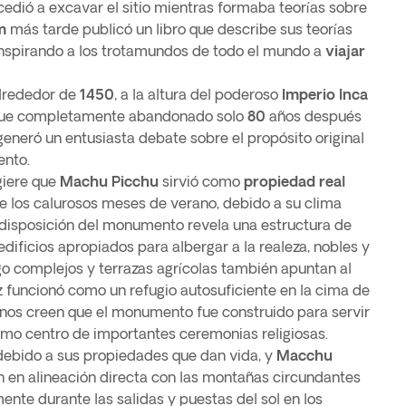
edió a excavar el sitio mientras formaba teorías sobre
m
más tarde publicó un libro que describe sus teorías
, inspirando a los trotamundos de todo el mundo a
viajar
alrededor de
1450
, a la altura del poderoso
Imperio Inca
o fue completamente abandonado solo
80
años después
generó un entusiasta debate sobre el propósito original
ento.
giere que
Machu Picchu
sirvió como
propiedad real
te los calurosos meses de verano, debido a su clima
La disposición del monumento revela una estructura de
edificios apropiados para albergar a la realeza, nobles y
ego complejos y terrazas agrícolas también apuntan al
funcionó como un refugio autosuficiente en la cima de
lgunos creen que el monumento fue construido para servir
como centro de importantes ceremonias religiosas.
ebido a sus propiedades que dan vida, y
Macchu
án en alineación directa con las montañas circundantes
nte durante las salidas y puestas del sol en los