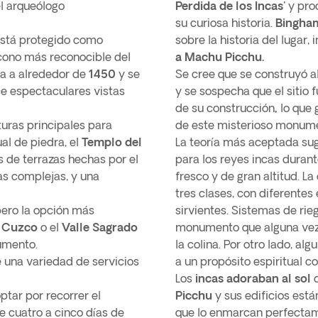
l arqueólogo
Perdida de los Incas'
y proc
su curiosa historia.
Bingha
stá protegido como
sobre la historia del lugar
icono más reconocible del
a Machu Picchu.
a a alrededor de
1450
y se
Se cree que se construyó 
e espectaculares vistas
y se sospecha que el siti
de su construcción
,
lo que 
turas principales para
de este misterioso monum
ual de piedra, el
Templo del
La teoría más aceptada su
 de terrazas hechas por el
para los reyes incas duran
as complejas, y una
fresco y de gran altitud. 
tres clases, con diferentes 
pero la opción más
sirvientes. Sistemas de ri
e
Cuzco
o el
Valle Sagrado
monumento que alguna vez 
umento.
la colina. Por otro lado, a
e una variedad de servicios
a un propósito espiritual 
Los
incas adoraban al sol
d
ptar por recorrer el
Picchu
y sus edificios est
e cuatro a cinco días de
que lo enmarcan perfectame