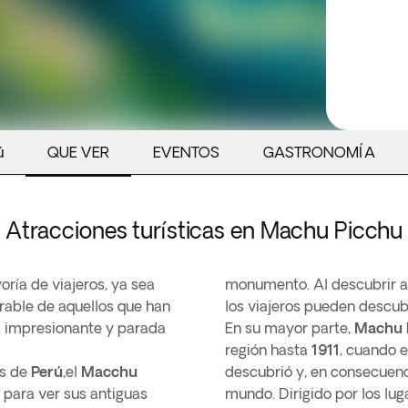
ú
QUE VER
EVENTOS
GASTRONOMÍA
Atracciones turísticas en Machu Picchu
ría de viajeros, ya sea
monumento. Al descubrir al
rrable de aquellos que han
los viajeros pueden descubr
a impresionante y parada
En su mayor parte,
Machu 
región hasta
1911
, cuando 
es de
Perú
,el
Macchu
descubrió y, en consecuenc
 para ver sus antiguas
mundo. Dirigido por los lug