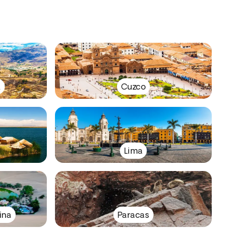
a
Cuzco
Lima
ina
Paracas