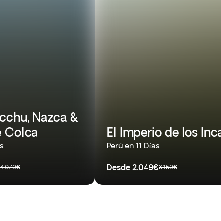
cchu, Nazca &
 Colca
El Imperio de los Inc
as
Perú en 11 Días
€
Desde
2.049€
4.079€
3.159€