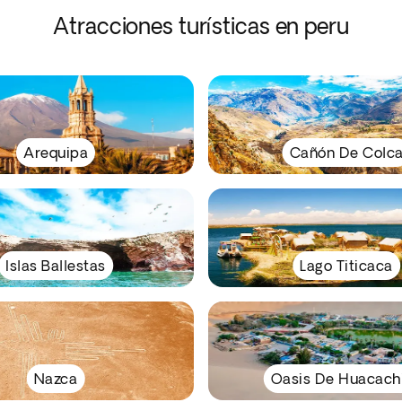
Atracciones turísticas en peru
Arequipa
Cañón De Colc
Islas Ballestas
Lago Titicaca
Nazca
Oasis De Huacach