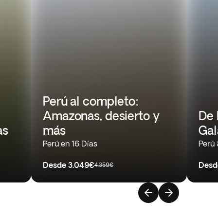
Perú al completo:
Amazonas, desierto y
De 
as
más
Gal
Perú en 16 Días
Perú 
Desde
3.049€
Desd
4.359€