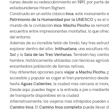
ruinas desde su redescubrimiento en
1911,
por parte de
estadounidense Hiram Bigham.
Construido en un estilo clásico
Inca
, este monumento e
Patrimonio de la Humanidad por la UNESCO
y es el 
mundo de la civilización
inca
.
Machu Picchu
se remont
encuentra entre impresionantes montañas, lo que ofrec
del entorno.
Además de su increíble telón de fondo, hay tres estruc
explorar dentro del sitio:
Intihuatana
, una escultura rit
Sol
y la
Sala de las Tres Ventanas.
También hay cientos
hombre, históricamente utilizadas con técnicas agrícol
encantadora población de llamas nativas
.
Hay diferentes opciones para
viajar a Machu Picchu
, 
accesible y popular es coger el tren panorámico desd
hasta
Aguas Calientes,
la ciudad más cercana al mon
Desde aquí, puedes llegar a la entrada a pie o mediant
de transporte disponibles en la ciudad.
Alternativamente, los viajeros más intrépidos pueden o
Camino Inca
. El
Camino Inca completo
puede llevar d