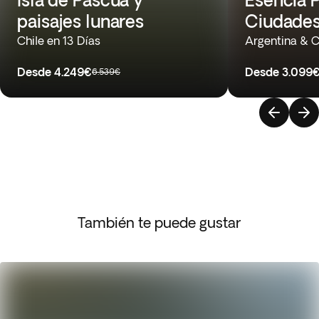
paisajes lunares
Ciudades
Chile en 13 Días
Argentina & C
Desde
4.249€
Desde
3.099
6.539€
También te puede gustar