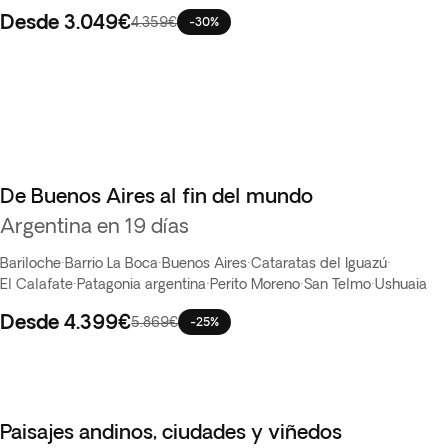
Desde
3.049€
4.359€
-30%
De Buenos Aires al fin del mundo
Top ventas
Argentina en 19 días
Bariloche
·
Barrio La Boca
·
Buenos Aires
·
Cataratas del Iguazú
·
El Calafate
·
Patagonia argentina
·
Perito Moreno
·
San Telmo
·
Ushuaia
Desde
4.399€
5.869€
-25%
Paisajes andinos, ciudades y viñedos