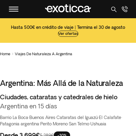
Hasta 500€ en crédito de viaje | Termina el 30 de agosto
Ver ofertas
Home
Viajes De Naturaleza A Argentina

Argentina: Más Allá de la Naturaleza
Ciudades, cataratas y catedrales de hielo
Argentina en 15 días
Barrio La Boca
·
Buenos Aires
·
Cataratas del Iguazú
·
El Calafate
·
Patagonia argentina
·
Perito Moreno
·
San Telmo
·
Ushuaia
Desde
3.699€
5.289€
-30%