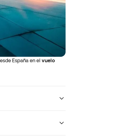
desde España en el
vuelo
esentarte en al aeropuerto la