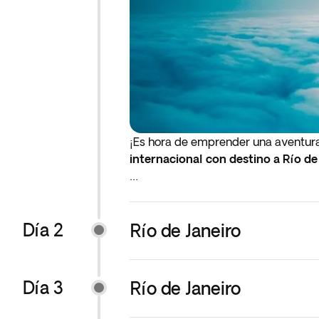
¡Es hora de emprender una aventura
internacional con destino a Río de
Importante: si el vuelo de ida o de
noche anterior al día de salida indic
Día 2
Río de Janeiro
Día 3
Río de Janeiro