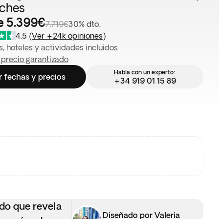
ches
e 5.399€
7.719€
30% dto.
4.5
(
Ver +24k opiniones
)
, hoteles y actividades incluidos
 precio garantizado
Habla con un experto:
r fechas y precios
+34 919 01 15 89
ido que revela
Diseñado por Valeria