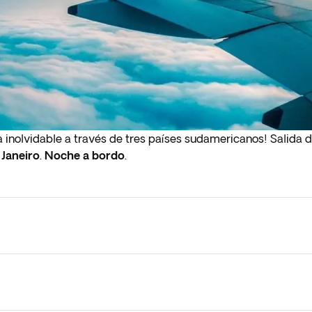
 inolvidable a través de tres países sudamericanos! Salida 
 Janeiro
.
Noche a bordo
.
 regreso sale de madrugada (antes de las 4:00 a.m.), debes pr
ado.