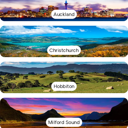
Auckland
Christchurch
Hobbiton
Milford Sound