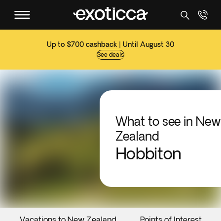
Up to $700 cashback | Until August 30
See deals
What to see in New
Zealand
Hobbiton
Vacations to New Zealand
Points of Interest