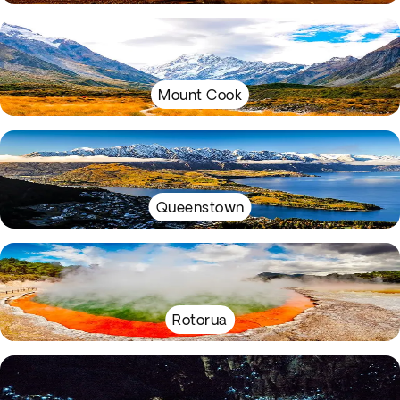
Mount Cook
Queenstown
Rotorua