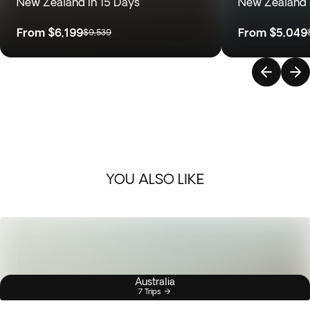
New Zealand in 15 Days
New Zealand 
From
$6,199
From
$5,049
$9,539
YOU ALSO LIKE
Australia
7 Trips