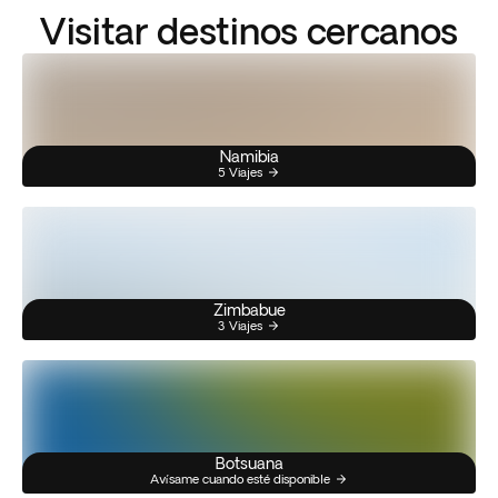
Visitar destinos cercanos
Namibia
5 Viajes
Zimbabue
3 Viajes
Botsuana
Avísame cuando esté disponible