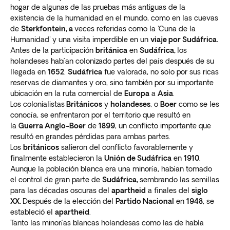
hogar de algunas de las pruebas más antiguas de la
existencia de la humanidad en el mundo, como en las cuevas
de
Sterkfontein, a
veces referidas como la 'Cuna de la
Humanidad' y una visita imperdible en un
viaje por Sudáfrica.
Antes de la participación
británica
en
Sudáfrica,
los
holandeses habían colonizado partes del país después de su
llegada en
1652
.
Sudáfrica
fue valorada, no solo por sus ricas
reservas de diamantes y oro, sino también por su importante
ubicación en la ruta comercial de
Europa
a
Asia
.
Los colonialistas
Británicos
y
holandeses
, o
Boer
como se les
conocía, se enfrentaron por el territorio que resultó en
la
Guerra Anglo-Boer
de
1899
, un conflicto importante que
resultó en grandes pérdidas para ambas partes.
Los
británicos
salieron del conflicto favorablemente y
finalmente establecieron la
Unión de Sudáfrica
en
1910
.
Aunque la población blanca era una minoría, habían tomado
el control de gran parte de
Sudáfrica,
sembrando las semillas
para las décadas oscuras del
apartheid
a finales del
siglo
XX.
Después de la elección del
Partido Nacional
en
1948
, se
estableció el
apartheid
.
Tanto las minorías blancas holandesas como las de habla