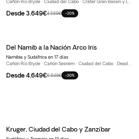
Cañón Río Blyde · Ciudad del Cabo · Cráter Gran Bassin y Lago Ganga Talao · Curepipe · Johannesburgo · Plaine Champagne · PN Kruger · Pretoria · Ronería de Chamarel
Desde
3.649€
4.569€
-20%
Del Namib a la Nación Arco Iris
Namibia y Sudáfrica en 17 días
Cañón Río Blyde · Cañón Sesriem · Ciudad del Cabo · Deadvlei · Duna 45 · Johannesburgo · Parque Nacional Etosha · PN Kruger · Pretoria · Sossusvlei
Desde
4.649€
6.649€
-30%
Kruger, Ciudad del Cabo y Zanzíbar