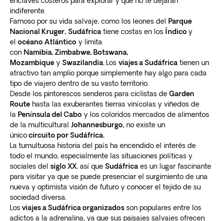
enclaves costeros para explorar y que no te dejarán
indiferente.
Famoso por su vida salvaje, como los leones del
Parque
Nacional Kruger
,
Sudáfrica
tiene costas en los
Índico
y
el
océano Atlántico
y limita
con
Namibia
,
Zimbabwe
,
Botswana
,
Mozambique
y
Swazilandia.
Los
viajes a Sudáfrica
tienen un
atractivo tan amplio porque simplemente hay algo para cada
tipo de viajero dentro de su vasto territorio.
Desde los pintorescos senderos para ciclistas de
Garden
Route
hasta las exuberantes tierras vinícolas y viñedos de
la
Península del Cabo
y los coloridos mercados de alimentos
de la multicultural
Johannesburgo,
no existe un
único
circuito por Sudáfrica.
La tumultuosa historia del país ha encendido el interés de
todo el mundo, especialmente las situaciones políticas y
sociales del
siglo XX
, así que
Sudáfrica
es un lugar fascinante
para visitar ya que se puede presenciar el surgimiento de una
nueva y optimista visión de futuro y conocer el tejido de su
sociedad diversa.
Los
viajes a Sudáfrica organizados
son populares entre los
adictos a la adrenalina, ya que sus paisajes salvajes ofrecen