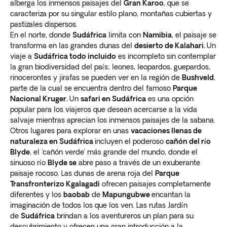
alberga los inmensos paisajes del
Gran Karoo
, que se
caracteriza por su singular estilo plano, montañas cubiertas y
pastizales dispersos.
En el norte, donde
Sudáfrica
limita con
Namibia
, el paisaje se
transforma en las grandes dunas del
desierto de Kalahari.
Un
viaje a
Sudáfrica todo incluido
es incompleto sin contemplar
la gran biodiversidad del país; leones, leopardos, guepardos,
rinocerontes y jirafas se pueden ver en la región de
Bushveld
,
parte de la cual se encuentra dentro del famoso
Parque
Nacional Kruger.
Un
safari en Sudáfrica
es una opción
popular para los viajeros que desean acercarse a la vida
salvaje mientras aprecian los inmensos paisajes de la sabana.
Otros lugares para explorar en unas
vacaciones llenas de
naturaleza en Sudáfrica
incluyen el poderoso
cañón del río
Blyde
, el 'cañón verde' más grande del mundo, donde el
sinuoso río
Blyde se
abre paso a través de un exuberante
paisaje rocoso. Las dunas de arena roja del
Parque
Transfronterizo Kgalagadi
ofrecen paisajes completamente
diferentes y los
baobab
de
Mapungubwe
encantan la
imaginación de todos los que los ven. Las rutas Jardín
de
Sudáfrica
brindan a los aventureros un plan para su
descubrimiento y ofrecen una gran introducción a la