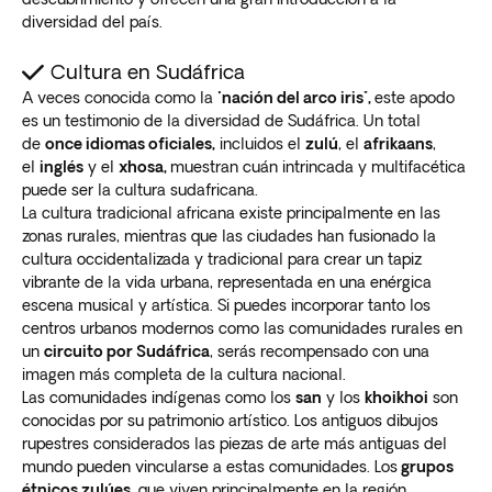
diversidad del país.
Cultura en Sudáfrica
A veces conocida como la "
nación del arco iris",
este apodo
es un testimonio de la diversidad de Sudáfrica. Un total
de
once idiomas oficiales,
incluidos el
zulú
, el
afrikaans
,
el
inglés
y el
xhosa,
muestran cuán intrincada y multifacética
puede ser la cultura sudafricana.
La cultura tradicional africana existe principalmente en las
zonas rurales, mientras que las ciudades han fusionado la
cultura occidentalizada y tradicional para crear un tapiz
vibrante de la vida urbana, representada en una enérgica
escena musical y artística. Si puedes incorporar tanto los
centros urbanos modernos como las comunidades rurales en
un
circuito por Sudáfrica
, serás recompensado con una
imagen más completa de la cultura nacional.
Las comunidades indígenas como los
san
y los
khoikhoi
son
conocidas por su patrimonio artístico. Los antiguos dibujos
rupestres considerados las piezas de arte más antiguas del
mundo pueden vincularse a estas comunidades. Los
grupos
étnicos zulúes
, que viven principalmente en la región