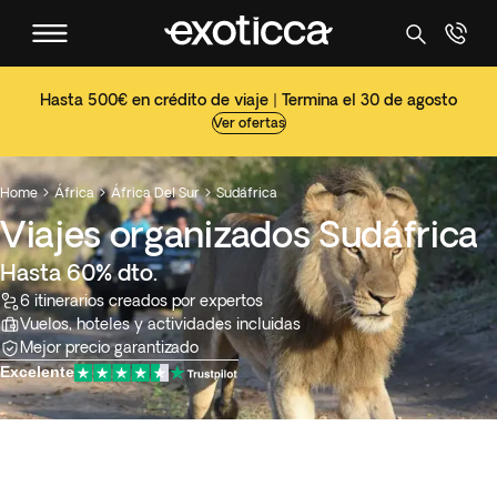
Hasta 500€ en crédito de viaje | Termina el 30 de agosto
Ver ofertas
Home
África
África Del Sur
Sudáfrica



Viajes organizados Sudáfrica
Hasta 60% dto.
6 itinerarios creados por expertos
Vuelos, hoteles y actividades incluidas
Mejor precio garantizado
Excelente