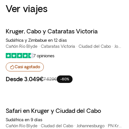
Ver viajes
Kruger, Cabo y Cataratas Victoria
Oferta flash
Sudáfrica y Zimbabue en 12 días
Cañón Río Blyde · Cataratas Victoria · Ciudad del Cabo · Johannesburgo · PN Kruger · Pretoria
7 opiniones
Casi agotado
Desde
3.049€
7.629€
-60%
Safari en Kruger y Ciudad del Cabo
Sudáfrica en 9 días
Cañón Río Blyde · Ciudad del Cabo · Johannesburgo · PN Kruger · Pretoria