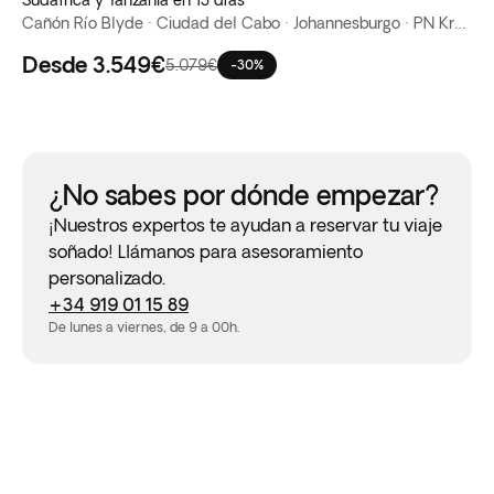
Sudáfrica y Tanzania en 13 días
Cañón Río Blyde · Ciudad del Cabo · Johannesburgo · PN Kruger · Zanzíbar
Desde
3.549€
5.079€
-30%
¿No sabes por dónde empezar?
¡Nuestros expertos te ayudan a reservar tu viaje
soñado! Llámanos para asesoramiento
personalizado.
+34 919 01 15 89
De lunes a viernes, de 9 a 00h.