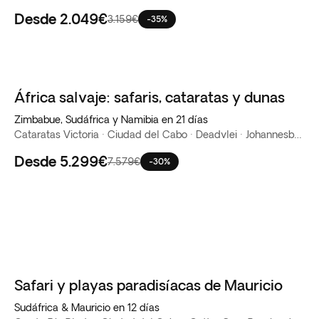
Desde
2.049€
3.159€
-35%
África salvaje: safaris, cataratas y dunas
Zimbabue, Sudáfrica y Namibia en 21 días
Cataratas Victoria · Ciudad del Cabo · Deadvlei · Johannesburgo · Parque Nacional Etosha · PN Kruger · Pretoria · Sossusvlei · Swakopmund · Windhoek
Desde
5.299€
7.579€
-30%
Safari y playas paradisíacas de Mauricio
Sudáfrica & Mauricio en 12 días