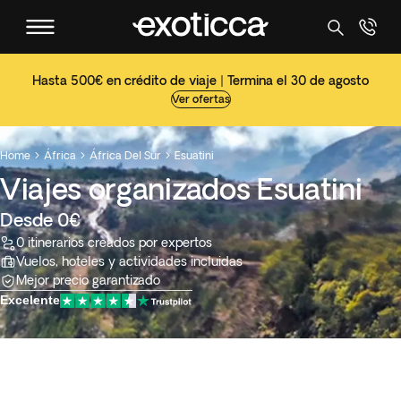
Hasta 500€ en crédito de viaje | Termina el 30 de agosto
Ver ofertas
Home
África
África Del Sur
Esuatini



Viajes organizados Esuatini
Desde 0€
0 itinerarios creados por expertos
Vuelos, hoteles y actividades incluidas
Mejor precio garantizado
Excelente