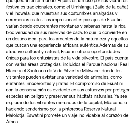
que quedan en el mundo. El país es famoso por sus vibrantes
festivales tradicionales, como el Umhlanga (Baile de la caña)
y el Incwala, que muestran sus costumbres arraigadas y
ceremonias reales. Los impresionantes paisajes de Esuatini
varían desde exuberantes montañas y sabanas hasta la rica
biodiversidad de sus reservas de caza, lo que lo convierte en
un destino ideal para los amantes de la naturaleza y aquellos
que buscan una experiencia africana auténtica.Además de su
atractivo cultural y natural, Esuatini ofrece oportunidades
únicas para los entusiastas de la vida silvestre. El país cuenta
con varias áreas protegidas, incluidos el Parque Nacional Real
Hlane y el Santuario de Vida Silvestre Mlilwane, donde los
visitantes pueden avistar una variedad de animales, como
elefantes, rinocerontes y jirafas. El compromiso de Esuatini
con la conservación es evidente en sus esfuerzos por proteger
especies en peligro y preservar sus hábitats naturales. Ya sea
explorando los vibrantes mercados de la capital, Mbabane, o
haciendo senderismo por la pintoresca Reserva Natural
Malolotja, Eswatini promete un viaje inolvidable al corazón de
África.