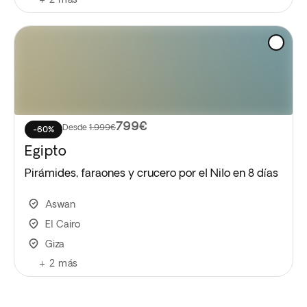
799€
Desde
1.999€
-60%
Egipto
Pirámides, faraones y crucero por el Nilo en 8 días
Aswan
El Cairo
Giza
+
2
más