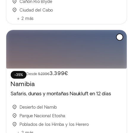
Cañón Río Blyde
Ciudad del Cabo
+
2
más
3.399€
Desde
5.239€
-35%
Namibia
Safaris, dunas y montañas Naukluft en 12 días
Desierto del Namib
Parque Nacional Etosha
Poblados de los Himba y los Herero
+
2
más