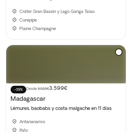
Cráter Gran Bassin y Lago Ganga Talao
Curepipe
Plaine Champagne
3.599€
Desde
5.539€
-35%
Madagascar
Lémures, baobabs y costa malgache en 11 días
Antananarivo
Ifaty