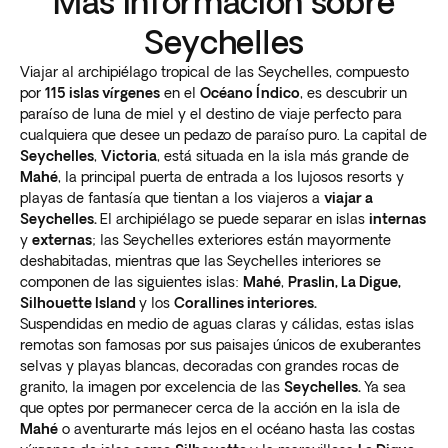
Más información sobre
Seychelles
Viajar al archipiélago tropical de las Seychelles, compuesto
por
115 islas vírgenes
en el
Océano Índico
, es descubrir un
paraíso de luna de miel y el destino de viaje perfecto para
cualquiera que desee un pedazo de paraíso puro. La capital de
Seychelles
,
Victoria
, está situada en la isla más grande de
Mahé
, la principal puerta de entrada a los lujosos resorts y
playas de fantasía que tientan a los viajeros a
viajar a
Seychelles.
El archipiélago se puede separar en islas
internas
y
externas
; las Seychelles exteriores están mayormente
deshabitadas, mientras que las Seychelles interiores se
componen de las siguientes islas:
Mahé
,
Praslin, La Digue,
Silhouette Island
y los
Corallines interiores.
Suspendidas en medio de aguas claras y cálidas, estas islas
remotas son famosas por sus paisajes únicos de exuberantes
selvas y playas blancas, decoradas con grandes rocas de
granito, la imagen por excelencia de las
Seychelles.
Ya sea
que optes por permanecer cerca de la acción en la isla de
Mahé
o aventurarte más lejos en el océano hasta las costas