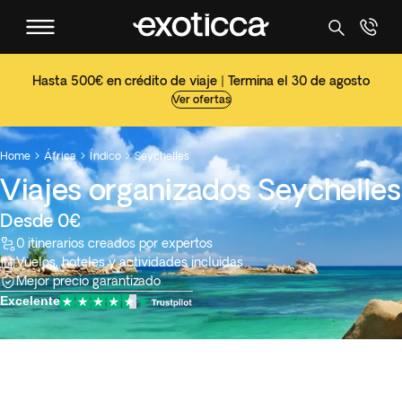
Hasta 500€ en crédito de viaje | Termina el 30 de agosto
Ver ofertas
Home
África
Índico
Seychelles



Viajes organizados Seychelles
Desde 0€
0 itinerarios creados por expertos
Vuelos, hoteles y actividades incluidas
Mejor precio garantizado
Excelente