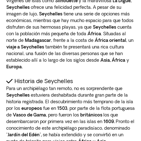
vírgenes de islas como
Silhouette
y la maravillosa
La Digue,
Seychelles
ofrece una felicidad perfecta
.
A pesar de su
imagen de lujo,
Seychelles
tiene una serie de opciones más
económicas, mientras que hay mucho espacio para que todos
disfruten de sus hermosas playas, ya que
Seychelles
cuenta
con la población más pequeña de toda
África
. Situadas al
norte de
Madagascar
, frente a la costa de
África oriental
, un
viaje a Seychelles
también te presentará una rica cultura
nacional, una fusión de las diversas personas que se han
establecido allí a lo largo de los siglos desde
Asia, África
y
Europa.
Historia de Seychelles
Para un archipiélago tan remoto, no es sorprendente que
Seychelles
estuviera deshabitada durante gran parte de la
historia registrada. El descubrimiento más temprano de la isla
por los
europeos
fue en
1503
, por parte de la flota portuguesa
de
Vasco de Gama
, pero fueron los
británicos
los que
desembarcaron por primera vez en las islas en
1609.
Pronto el
conocimiento de este archipiélago paradisíaco, denominado
"
Jardín del Edén",
se había extendido y se convirtió en un