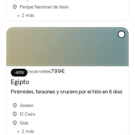
Parque Nacional de Isalo
+
2
más
799€
Desde
1.999€
-60%
Egipto
Pirámides, faraones y crucero por el Nilo en 8 días
Aswan
El Cairo
Giza
+
2
más