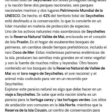
y la nación tiene dos parques nacionales, seis parques
nacionales marinos y dos lugares
Patrimonio Mundial de la
UNESCO.
De hecho, el
42%
del territorio total de
Seychelles
está destinado a la conservación, lo que lo convierte en un
líder mundial en materia de protección de especies.
Uno de los activos naturales más asombrosos de
Seychelles
es la
Reserva Natural Vallée de Mai,
enclavada en el corazón
de Isla
Praslin.
Es el hogar de exuberantes bosques de
palmeras, sin cambios desde tiempos prehistóricos, incluido el
raro
Coco de Mer
. Estas misteriosas palmeras endémicas de
la isla, producen las semillas más grandes en el reino vegetal
y son la fuente de muchos mitos y leyendas. Otro tesoro
contenido en los bosques de la
Reserva Natural de Vallée de
Mai
es el
loro negro de Seychelles
, el ave nacional y el
animal más codiciado para ver en un recorrido por
Seychelles
.
Explorar este paraíso natural es algo que debe hacer en un
viaje a Seychelles.
Se sabe que esta nación isleña es un
paraíso para la
tortuga carey
y
las tortugas verdes
. Los sitios
de anidación son comunes en la
Isla Norte
, mientras que la
Reserva de la Isla Cousin,
un centro de conservación para