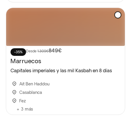
849€
Desde
1.309€
-35%
Marruecos
Capitales imperiales y las mil Kasbah en 8 días
Ait Ben Haddou
Casablanca
Fez
+
3
más