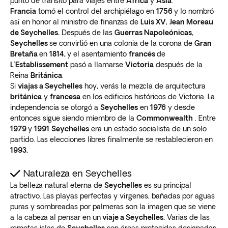
punto de tránsito para viajes entre
África
y
Asia
.
Francia
tomó el control del archipiélago en
1756
y lo nombró
así en honor al ministro de finanzas de
Luis XV
,
Jean Moreau
de Seychelles.
Después de las
Guerras Napoleónicas
,
Seychelles
se convirtió en una colonia de la corona de
Gran
Bretaña
en
1814,
y el asentamiento
francés
de
L'Establissement
pasó a llamarse
Victoria
después de la
Reina
Británica
.
Si
viajas a Seychelles
hoy, verás la mezcla de arquitectura
británica
y
francesa
en los edificios históricos de Victoria. La
independencia se otorgó a
Seychelles
en
1976
y desde
entonces sigue siendo miembro de la
Commonwealth
. Entre
1979
y
1991
Seychelles
era un estado socialista de un solo
partido. Las elecciones libres finalmente se restablecieron en
1993.
Naturaleza en Seychelles
La belleza natural eterna de
Seychelles
es su principal
atractivo. Las playas perfectas y vírgenes, bañadas por aguas
puras y sombreadas por palmeras son la imagen que se viene
a la cabeza al pensar en un
viaje a Seychelles.
Varias de las
remotas islas de
Seychelles
son áreas protegidas designadas