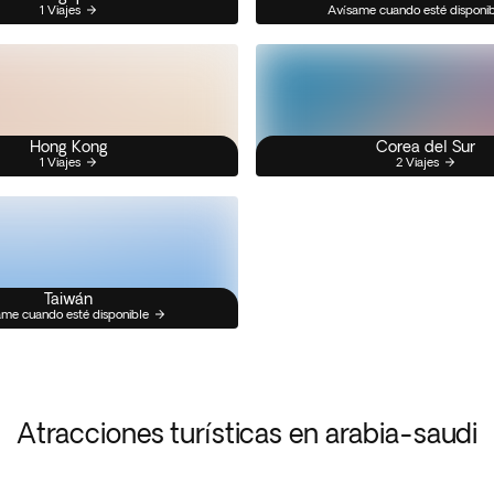
1 Viajes
Avísame cuando esté disponi
Hong Kong
Corea del Sur
1 Viajes
2 Viajes
Taiwán
me cuando esté disponible
Atracciones turísticas en arabia-saudi