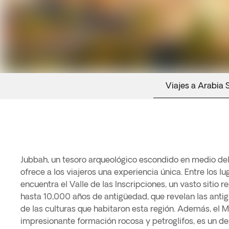
Viajes a Arabia 
Jubbah, un tesoro arqueológico escondido en medio del 
Jubbah, que alberga una impresionante colección de arte
ofrece a los viajeros una experiencia única. Entre los l
arqueológicos, brindando una visión más profunda de la ric
encuentra el Valle de las Inscripciones, un vasto sitio r
esta zona.Una curiosidad fascinante es que, a pesar d
hasta 10,000 años de antigüedad, que revelan las antigu
Jubbah fue un importante centro comercial en la 
de las culturas que habitaron esta región. Además, el 
encuentro para caravanas que atravesaban las rutas comerc
impresionante formación rocosa y petroglifos, es un d
arábiga. Estos viajes históricos han dejado su huella