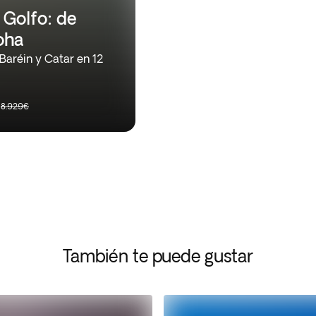
 Golfo: de
oha
Baréin y Catar en 12
€
8.929€
También te puede gustar