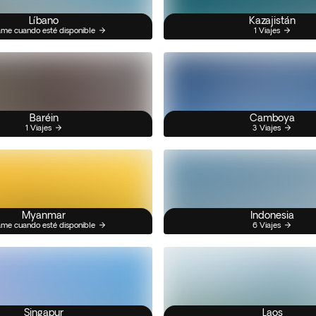
Líbano
Kazajistán
me cuando esté disponible
1 Viajes
Baréin
Camboya
1 Viajes
3 Viajes
Myanmar
Indonesia
me cuando esté disponible
6 Viajes
Singapur
Laos