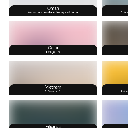
Omán
Avísame cuando esté disponible
Avísa
Catar
1 Viajes
Vietnam
5 Viajes
Avísa
Filipinas