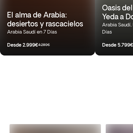
Oasis del
El alma de Arabia:
Yeda a D
desiertos y rascacielos
Arabia Saudí, 
Arabia Saudí en 7 Días
Días
Desde
2.999€
Desde
5.799
4.289€