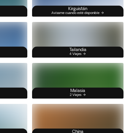
Kirguistán
Avísame cuando esté disponible
Tailandia
4 Viajes
Malasia
2 Viajes
China