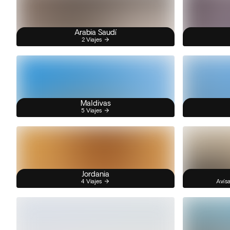
Arabia Saudí
2 Viajes
Maldivas
5 Viajes
Jordania
4 Viajes
Avísa