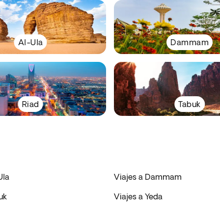
Al-Ula
Dammam
Riad
Tabuk
Ula
Viajes a Dammam
uk
Viajes a Yeda