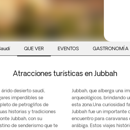
Saudí
QUE VER
EVENTOS
GASTRONOMÍA
Atracciones turísticas en Jubbah
árido desierto saudí,
 rupestre y artefactos
ugares imperdibles se
a herencia cultural de
epleto de petroglifos de
e su ubicación remota,
as historias y tradiciones
antigüedad, un punto de
Monte Jubbah, con su
iales en la península
estino de senderismo que te
 en los petroglifos y en la