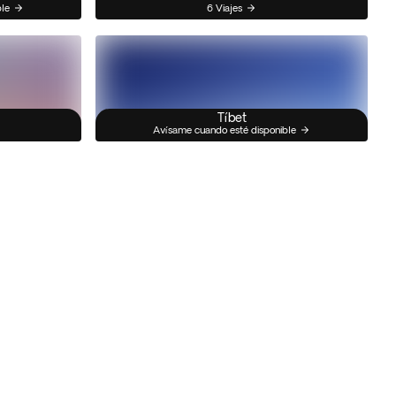
ble
6 Viajes
Tíbet
Avísame cuando esté disponible