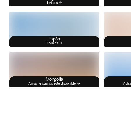
1 Viajes
Japón
7 Viajes
Mongolia
Avísame cuando esté disponible
Avísa