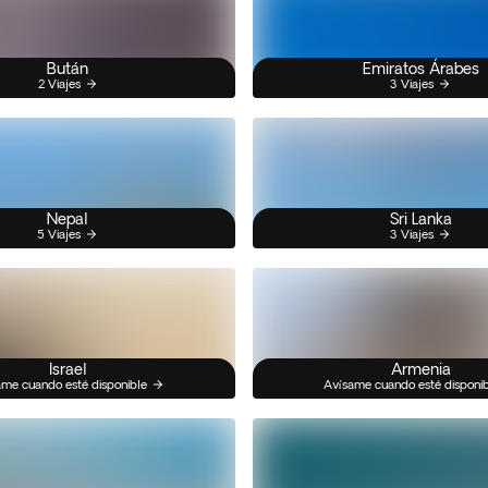
Bután
Emiratos Árabes
2 Viajes
3 Viajes
Nepal
Sri Lanka
5 Viajes
3 Viajes
Israel
Armenia
me cuando esté disponible
Avísame cuando esté disponi