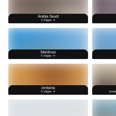
Arabia Saudí
2 Viajes
Maldivas
5 Viajes
Jordania
4 Viajes
Avísa