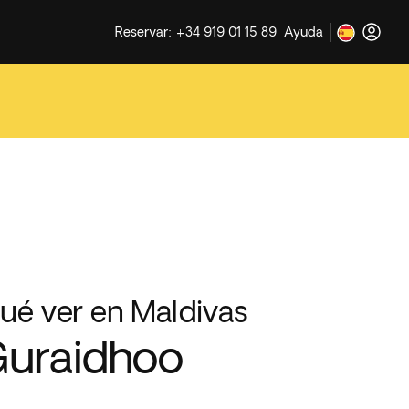
Reservar: +34 919 01 15 89
Ayuda
ué ver en Maldivas
uraidhoo