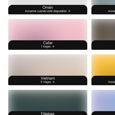
Omán
Avísame cuando esté disponible
Avísa
Catar
1 Viajes
Vietnam
5 Viajes
Avísa
Filipinas