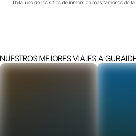
Thila, uno de los sitios de inmersión más famosos de la 
NUESTROS MEJORES VIAJES A GURAI