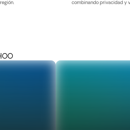
región.
combinando privacidad y v
DHOO