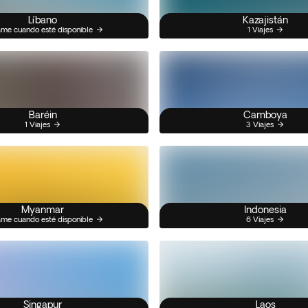
Líbano
Kazajistán
me cuando esté disponible
1 Viajes
Baréin
Camboya
1 Viajes
3 Viajes
Myanmar
Indonesia
me cuando esté disponible
6 Viajes
Singapur
Laos