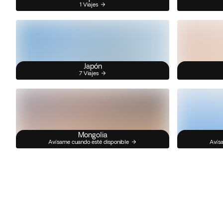
1 Viajes
Japón
7 Viajes
Mongolia
Avísame cuando esté disponible
Avísa