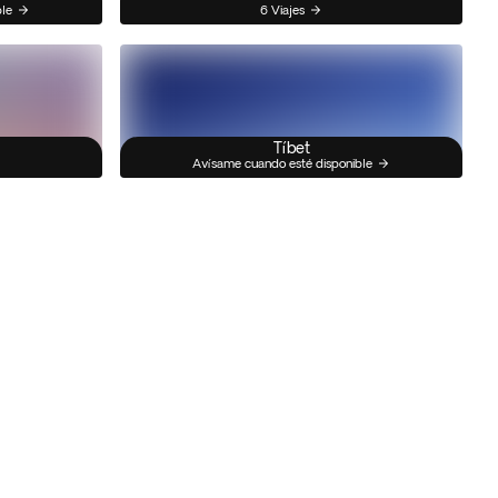
ble
6 Viajes
Tíbet
Avísame cuando esté disponible