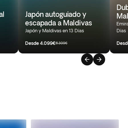
Dub
al
Japón autoguiado y
Mal
escapada a Maldivas
Emira
Japón y Maldivas en 13 Días
Días
Desde
4.099€
Desd
6.309€