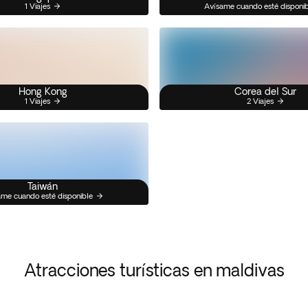
1 Viajes
Avísame cuando esté disponi
Hong Kong
Corea del Sur
1 Viajes
2 Viajes
Taiwán
me cuando esté disponible
Atracciones turísticas en maldivas