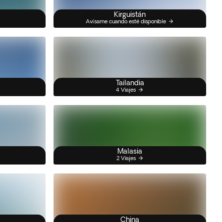
Kirguistán
Avísame cuando esté disponible
Tailandia
4 Viajes
Malasia
2 Viajes
China