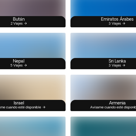
Bután
Emiratos Árabes
2 Viajes
3 Viajes
Nepal
Sri Lanka
5 Viajes
3 Viajes
Israel
Armenia
me cuando esté disponible
Avísame cuando esté disponi