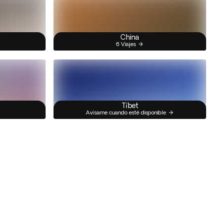
China
6 Viajes
Tíbet
Avísame cuando esté disponible