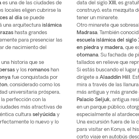
a
es una de las ciudades de
data del siglo
XIII,
es gratui
 locales eligen cubrirse la
construyó, esta mezquita d
ces al día
se puede
tener un minarete.
á una arquitectura
islámica
Otro minarete que sobresal
razas
hasta grandes
Madrasa
. También conoci
emente para presenciar las
escuela islámica del siglo X
gar de nacimiento del
en piedra y madera,
que e
otomana
. Su fachada de p
 una historia que se
tallados en relieve que re
persas
y los
romanos
han
Si estás buscando el lugar
onya
fue conquistada por
dirígete a
Alaaddin Hill
. Es
Ron
, considerado como los
mira a través de las llanur
ad universitaria próspera,
más antigua y más grande
la perfección con la
Palacio Seljuk,
antigua resi
 ciudades más atractivas de
en un parque público, otor
éntica cultura
selyúcida
y
especialmente al atardecer
erfectamente lo nuevo y lo
Una excursión fuera de la c
para visitar en Konya, el h
corto viaje en autobús des