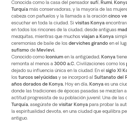
Conocida como la casa del pensador
sufí
,
Rumi
,
Kony
Turquía
más conservadoras, y la mayoría de las mujeres
cabeza con pañuelos y la llamada a la oración
cinco ve
escuchar en toda la ciudad. Si
visitas Konya
encontrar
en todos los rincones de la ciudad, desde antiguas
mad
mezquitas, mientras que muchos
viajan a Konya
simpl
ceremonias de baile de los
derviches girando
en el lu
sufismo
de
Mevlevi.
Conocido como
Iconium
en la antigüedad,
Konya
tiene
remonta al menos a
3000 a.C.
Civilizaciones como los
dejado su influencia única en la ciudad. En el
siglo XI
K
los
turcos selyúcidas
y se incorporó al
Sultanato del 
años dorados de Konya.
Hoy en día,
Konya
es una ciud
donde las tradiciones de épocas pasadas se mezclan a 
actitud progresista de su población juvenil. Una de las
Turquía
, asegúrate de
visitar Konya
para probar la aut
la espiritualidad devota, en una ciudad que equilibra p
antiguo.