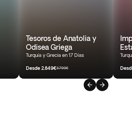
Tesoros de Anatolia y
Imp
Odisea Griega
Est
Turquía y Grecia en 17 Días
Turqu
Desde
2.849€
Desd
3.799€