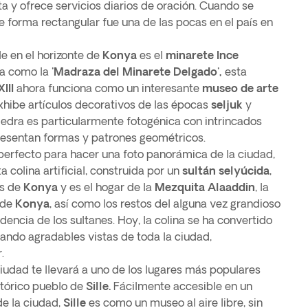
ta y ofrece servicios diarios de oración. Cuando se
e forma rectangular fue una de las pocas en el país en
e en el horizonte de
Konya
es el
minarete Ince
da como la
'Madraza del Minarete Delgado',
esta
III
ahora funciona como un interesante
museo de arte
xhibe artículos decorativos de las épocas
seljuk
y
iedra es particularmente fotogénica con intrincados
presentan formas y patrones geométricos.
 perfecto para hacer una foto panorámica de la ciudad,
ta colina artificial, construida por un
sultán selyúcida
,
as de
Konya
y es el hogar de la
Mezquita Alaaddin
, la
 de
Konya
, así como los restos del alguna vez grandioso
dencia de los sultanes. Hoy, la colina se ha convertido
gando agradables vistas de toda la ciudad,
.
iudad te llevará a uno de los lugares más populares
istórico pueblo de
Sille.
Fácilmente accesible en un
de la ciudad,
Sille
es como un museo al aire libre, sin