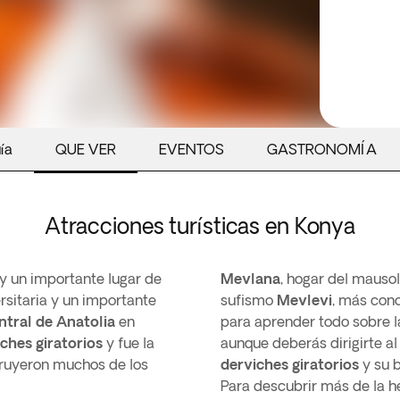
ía
QUE VER
EVENTOS
GASTRONOMÍA
Atracciones turísticas en Konya
y un importante lugar de
Mevlana
, hogar del mauso
rsitaria y un importante
sufismo
Mevlevi
, más con
tral de Anatolia
en
para aprender todo sobre 
ches giratorios
y fue la
aunque deberás dirigirte a
struyeron muchos de los
derviches giratorios
y su b
Para descubrir más de la h