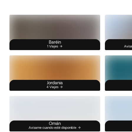
Baréin
1 Viajes
Avísa
Jordania
4 Viajes
Omán
Avísame cuando esté disponible