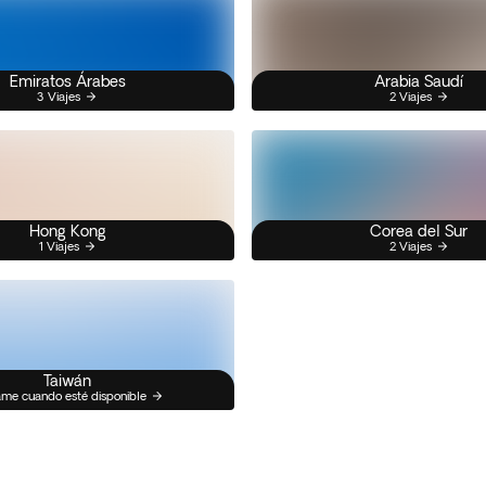
Emiratos Árabes
Arabia Saudí
3 Viajes
2 Viajes
Hong Kong
Corea del Sur
1 Viajes
2 Viajes
Taiwán
me cuando esté disponible