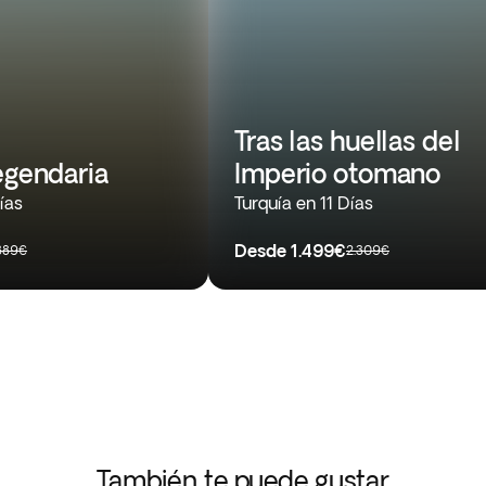
Tras las huellas del
egendaria
Imperio otomano
ías
Turquía en 11 Días
Desde
1.499€
.389€
2.309€
También te puede gustar