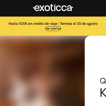
Hasta 500€ en crédito de viaje | Termina el 30 de agosto
Ver ofertas
Q