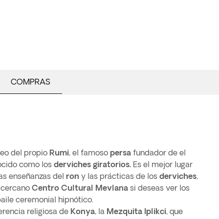
COMPRAS
leo del propio
Rumi
, el famoso
persa
fundador de el
ocido como los
derviches giratorios.
Es el mejor lugar
las enseñanzas del
ron
y las prácticas de los
derviches
,
l cercano
Centro Cultural Mevlana
si deseas ver los
aile ceremonial hipnótico.
erencia religiosa de
Konya
, la
Mezquita Iplikci
, que