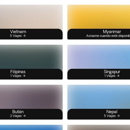
Vietnam
Myanmar
5 Viajes
Avísame cuando esté disponi
Filipinas
Singapur
1 Viajes
1 Viajes
Bután
Nepal
2 Viajes
5 Viajes