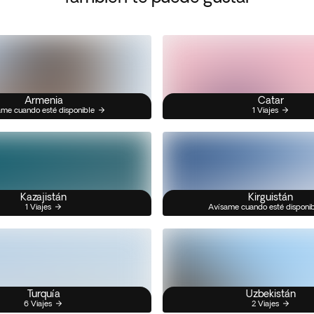
Armenia
Catar
me cuando esté disponible
1 Viajes
Kazajistán
Kirguistán
1 Viajes
Avísame cuando esté disponi
Turquía
Uzbekistán
6 Viajes
2 Viajes