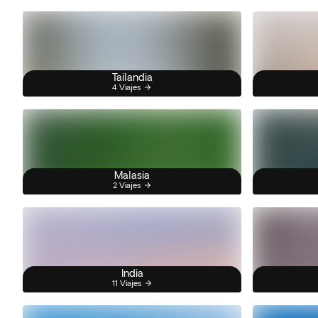
Tailandia
4 Viajes
Malasia
2 Viajes
India
11 Viajes