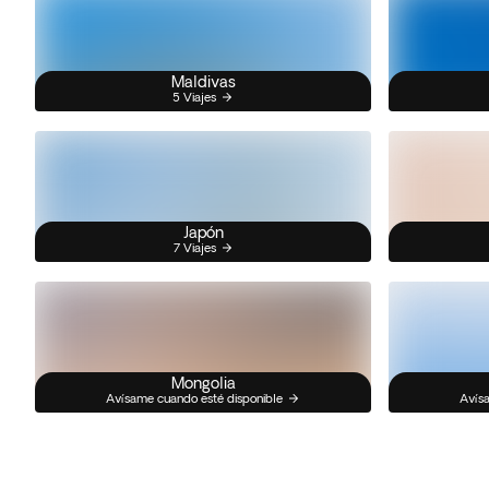
Maldivas
5 Viajes
Japón
7 Viajes
Mongolia
Avísame cuando esté disponible
Avísa